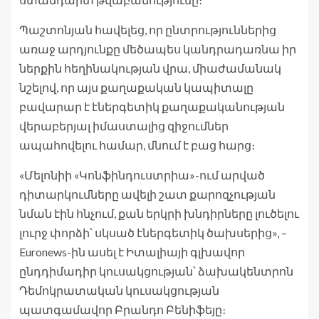
Պաշտոնյան հավելեց, որ ընտրություններից
առաջ արդյունքը մեծապես կանդրադառնա իր
ներքին հեղինակության վրա, միաժամանակ
նշելով, որ այս քաղաքական կապիտալը
բավարար է էներգետիկ քաղաքականության
վերաբերյալ իմաստալից զիջումներ
ապահովելու համար, մնում է բաց հարց։
«Մելոնիի «Կոնֆինդուստրիա»-ում արված
դիտարկումները ավելի շատ քարոզչության
նման էին հնչում, քան երկրի խնդիրները լուծելու
լուրջ փորձի՝ սկսած էներգետիկ ծախսերից», –
Euronews-ին ասել է Իտալիայի գլխավոր
ընդդիմադիր կուսակցության՝ ձախակենտրոն
Դեմոկրատական ​​կուսակցության
պատգամավոր Բրանդո Բենիֆեյը։