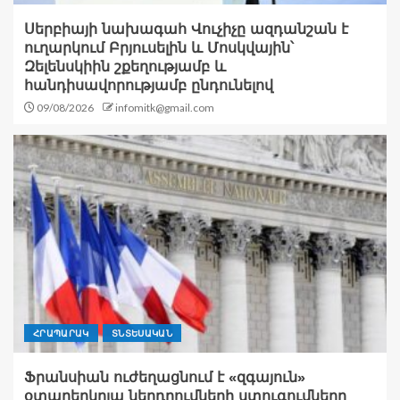
Սերբիայի նախագահ Վուչիչը ազդանշան է
ուղարկում Բրյուսելին և Մոսկվային՝
Զելենսկիին շքեղությամբ և
հանդիսավորությամբ ընդունելով
09/08/2026
infomitk@gmail.com
ՀՐԱՊԱՐԱԿ
ՏՆՏԵՍԱԿԱՆ
Ֆրանսիան ուժեղացնում է «զգայուն»
օտարերկրյա ներդրումների ստուգումները