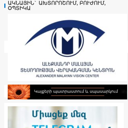
ԱԿՆԱՅԻՆ` ԱԽՏՈՐՈՇՈՒՄ, ԲՈՒԺՈՒՄ,
ՕՊՏԻԿԱ