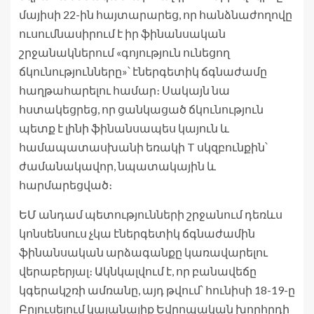
մայիսի 22-ին հայտարարեց, որ հանձնաժողովը
ուսումնասիրում է իր ֆինանսական
շրջանակներում «գոյություն ունեցող
ճկունությունները»՝ էներգետիկ ճգնաժամը
հաղթահարելու համար։ Սակայն նա
հստակեցրեց, որ ցանկացած ճկունություն
պետք է լինի ֆինանսապես կայուն և
համապատասխանի եռակի T սկզբունքին՝
ժամանակավոր, նպատակային և
հարմարեցված։
ԵՄ անդամ պետությունների շրջանում դեռևս
կոնսենսուս չկա էներգետիկ ճգնաժամին
ֆինանսական արձագանքը կառավարելու
վերաբերյալ։ Ակնկալվում է, որ բանավեճը
կգերակշռի ամռանը, այդ թվում՝ հունիսի 18-19-ը
Բրյուսելում կայանալիք Եվրոպական խորհրդի