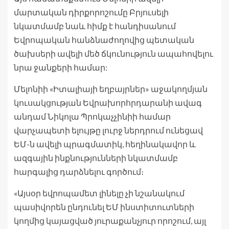
մարտական ​​​​դիրքորոշումը Բրյուսելի
նկատմամբ նաև հիմք է հանդիսանում
Եվրոպական հանձնաժողովից պետական ​​​​
ծախսերի ավելի մեծ ճկունություն ապահովելու
նրա ջանքերի համար:
Մելոնիի «Իտալիայի եղբայրներ» աջակողմյան
կուսակցության Եվրախորհրդարանի ավագ
անդամ Նիկոլա Պրոկաչչինիի համար
վարչապետի ելույթը լուրջ ներդրում ունեցավ
ԵՄ-ն ավելի պրագմատիկ, հեղինակավոր և
ազգային ինքնությունների նկատմամբ
հարգալից դարձնելու գործում։
«Այսօր եվրոպամետ լինելը չի ​​նշանակում
պասիվորեն ընդունել ԵՄ ինստիտուտների
կողմից կայացված յուրաքանչյուր որոշում, այլ