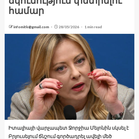
ճկունություն փնտրելու
համար
infomitk@gmail.com
28/05/2026
1 min read
Իտալիայի վարչապետ Ջորջիա Մելոնին սկսել է
Բրյուսելում ճնշում գործադրել ավելի մեծ