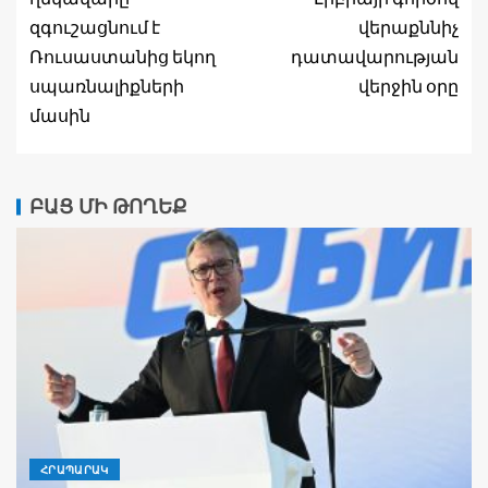
զգուշացնում է
վերաքննիչ
Ռուսաստանից եկող
դատավարության
սպառնալիքների
վերջին օրը
մասին
ԲԱՑ ՄԻ ԹՈՂԵՔ
ՀՐԱՊԱՐԱԿ