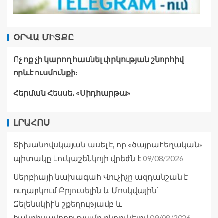
ՕՐՎԱ ՄԻՏՔԸ
Ոչ ոք չի կարող հասնել փրկության շնորհիվ
որևէ ուսմունքի:
Հերման Հեսսե․ «Սիդհարթա»
ԼՐԱՀՈՍ
Տիխանովսկայան ասել է, որ «ծայրահեղական»
09/08/2026
պիտակը Լուկաշենկոյի վրեժն է
Սերբիայի նախագահ Վուչիչը ազդանշան է
ուղարկում Բրյուսելին և Մոսկվային՝
Զելենսկիին շքեղությամբ և
09/08/2026
հանդիսավորությամբ ընդունելով