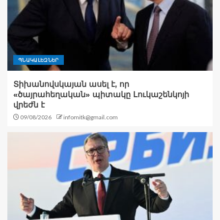
ՊՆԱԿԱԼԵԶՆԵՐ
Տիխանովսկայան ասել է, որ
«ծայրահեղական» պիտակը Լուկաշենկոյի
վրեժն է
09/08/2026
infomitk@gmail.com