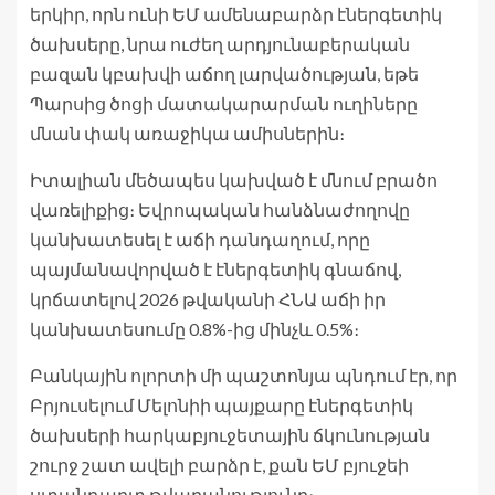
երկիր, որն ունի ԵՄ ամենաբարձր էներգետիկ
ծախսերը, նրա ուժեղ արդյունաբերական
բազան կբախվի աճող լարվածության, եթե
Պարսից ծոցի մատակարարման ուղիները
մնան փակ առաջիկա ամիսներին։
Իտալիան մեծապես կախված է մնում բրածո
վառելիքից։ Եվրոպական հանձնաժողովը
կանխատեսել է աճի դանդաղում, որը
պայմանավորված է էներգետիկ գնաճով,
կրճատելով 2026 թվականի ՀՆԱ աճի իր
կանխատեսումը 0.8%-ից մինչև 0.5%։
Բանկային ոլորտի մի պաշտոնյա պնդում էր, որ
Բրյուսելում Մելոնիի պայքարը էներգետիկ
ծախսերի հարկաբյուջետային ճկունության
շուրջ շատ ավելի բարձր է, քան ԵՄ բյուջեի
ստանդարտ թվաբանությունը։