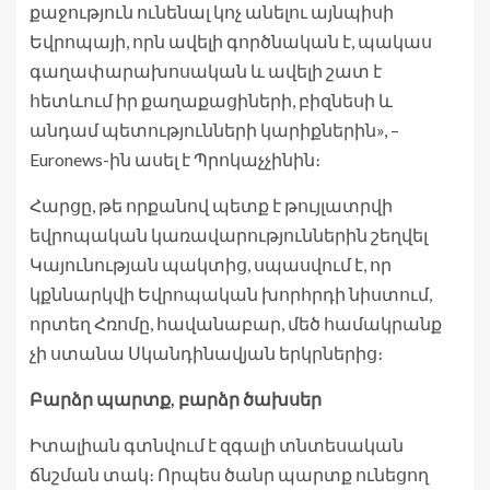
քաջություն ունենալ կոչ անելու այնպիսի
Եվրոպայի, որն ավելի գործնական է, պակաս
գաղափարախոսական և ավելի շատ է
հետևում իր քաղաքացիների, բիզնեսի և
անդամ պետությունների կարիքներին», –
Euronews-ին ասել է Պրոկաչչինին։
Հարցը, թե որքանով պետք է թույլատրվի
եվրոպական կառավարություններին շեղվել
Կայունության պակտից, սպասվում է, որ
կքննարկվի Եվրոպական խորհրդի նիստում,
որտեղ Հռոմը, հավանաբար, մեծ համակրանք
չի ստանա Սկանդինավյան երկրներից։
Բարձր պարտք, բարձր ծախսեր
Իտալիան գտնվում է զգալի տնտեսական
ճնշման տակ։ Որպես ծանր պարտք ունեցող