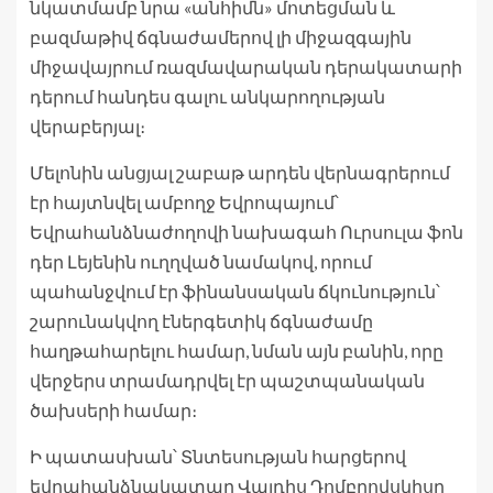
նկատմամբ նրա «անհիմն» մոտեցման և
բազմաթիվ ճգնաժամերով լի միջազգային
միջավայրում ռազմավարական դերակատարի
դերում հանդես գալու անկարողության
վերաբերյալ։
Մելոնին անցյալ շաբաթ արդեն վերնագրերում
էր հայտնվել ամբողջ Եվրոպայում՝
Եվրահանձնաժողովի նախագահ Ուրսուլա ֆոն
դեր Լեյենին ուղղված նամակով, որում
պահանջվում էր ֆինանսական ճկունություն՝
շարունակվող էներգետիկ ճգնաժամը
հաղթահարելու համար, նման այն բանին, որը
վերջերս տրամադրվել էր պաշտպանական
ծախսերի համար։
Ի պատասխան՝ Տնտեսության հարցերով
եվրահանձնակատար Վալդիս Դոմբրովսկիսը