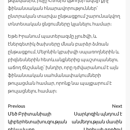
թվականին, ինչը Հռոմին կթողնի ավելի քիչ
ֆինանսական հնարավորություններ՝
ընտրական տարվա ընթացքում շարունակվող
տնտեսական ցնցումները կլանելու համար։
Եթե Իրանում պատերազմը չլուծվի, և
էներգետիկ ծախսերը մնան բարձր ձմռան
ընթացքում, Մելոնին կբախվի սպառողներին և
բիզնեսներին հետևանքներից պաշտպանելու
աճող ճնշմանը՝ խնդիր, որը դժվարանում է այն
ֆինանսական սահմանափակումների
թուլացման համար, որոնք նա պայքարում է
թուլացնելու համար։
Previous
Next
Մեծ Բրիտանիայի
Սարկոզին պնդում է
կիբերհետախուզության
անմեղության մասին
ղեկավարը
Լիբիայի գործով