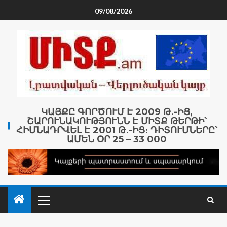
09/08/2026
ԿԱՅՔԸ ԳՈՐԾՈՒՄ Է 2009 Թ․-ԻՑ,
ՇԱՐՈՒՆԱԿՈՒԹՅՈՒՆՆ Է ՄԻՏՔ ԹԵՐԹԻ՝
ՀԻՄՆԱԴՐՎԵԼ Է 2001 Թ․-ԻՑ։ ԴԻՏՈՒՄՆԵՐԸ՝
ԱՄԵՆ ՕՐ 25 – 33 000