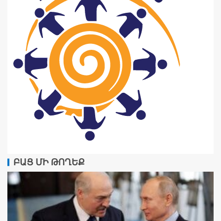
ԲԱՑ ՄԻ ԹՈՂԵՔ