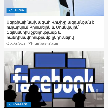
ՀՐԱՊԱՐԱԿ
Սերբիայի նախագահ Վուչիչը ազդանշան է
ուղարկում Բրյուսելին և Մոսկվային՝
Զելենսկիին շքեղությամբ և
հանդիսավորությամբ ընդունելով
09/08/2026
infomitk@gmail.com
ՀԱՆՐՈՒԹՅՈՒՆ