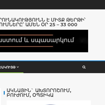
ԱՐՈՒՆԱԿՈՒԹՅՈՒՆՆ Է ՄԻՏՔ ԹԵՐԹԻ՝
ՈՒՄՆԵՐԸ՝ ԱՄԵՆ ՕՐ 25 – 33 000
ՇԱԿՈՒՅԹ
ԱԿՆԱՅԻՆ` ԱԽՏՈՐՈՇՈՒՄ,
ԲՈՒԺՈՒՄ, ՕՊՏԻԿԱ