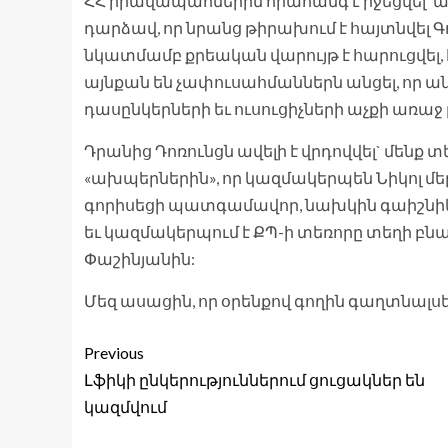
ՀՀ իրավապահներին հրահանգ է իջեցվել՝ ա
դարձավ, որ նրանց թիրախում է հայտնվել Գո
նկատմամբ քրեական վարույթ է հարուցվել
այնքան են չափուսահմաններն անցել, որ 
դասընկերների եւ ուսուցիչների աչքի առաջ
Դրանից Դոռունցն ավելի է վրդովվել` մենք տ
«ախպերներին», որ կազմակերպեն Նիկոլ մեր
գորիսեցի պատգամավոր, նախկին գաիշնիկ 
եւ կազմակերպում է ՔՊ-ի տեռորը տեղի բնա
Փաշինյանին:
Մեզ ասացին, որ օրենքով գողին գաղտնալսել
Previous
Լֆիկի ընկերություններում ցուցակներ են
կազմվում