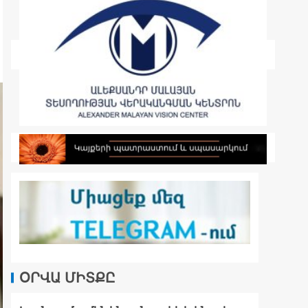
ՕՐՎԱ ՄԻՏՔԸ