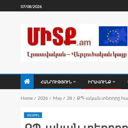
07/08/2026
ՀԱՆՐՈՒԹՅՈՒՆ
ԻՐԱՎՈՒՆՔ
Home
2026
May
28
ՔՊ-ական տեռորը հա
ՄԱՄՈՒԼ