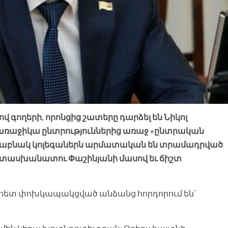
 գողերի, որոնցից շատերը դարձել են Նիկոլ
 առաջիկա ընտրություններից առաջ «ընտրական
անաբնակ կոլեգաներն արմատական են տրամադրված
տասխանատու Փաշինյանի մասով եւ ճիշտ
ց հետ փոխկապակցված անձանց հորդորում են՝