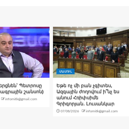
ՄԱՄՈՒԼ
վերցնեն՝ Պետրոսը
Եթե ոչ մի բան չգիտես,
րագրային շանսոն)
Ազգային ժողովում ի՞նչ ես
անում Հռիփսիմե
infomitk@gmail.com
Գրիգորյան․ Լուսանկար
07/08/2026
infomitk@gmail.com