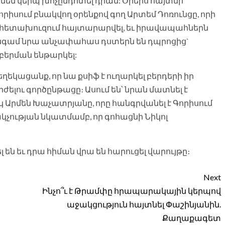
մեն կերպ խոչընդոտել դրան: Օրերս հայտնի
րիսում բնակվող օրենքով գող Արտեմ Դոռունցը, որի
, հետախուզում հայտարարվել, եւ իրավապահներն
անգամ նրա անչափահաս դստերն են դպրոցից`
 բերման ենթարկել:
եղեկացանք, որ նա քսիֆ է ուղարկել բերդերի իր
ժելու գործընթացը։ Ասում են՝ նրան մատնել է
Արմեն Խաչատրյանը, որը հանգրվանել է Գորիսում
կչության նկատմամբ, որ գոհացնի Նիկոլ
 են եւ դրա հիման վրա են հարուցել վարույթը։
Next
Ինչո՞ւ է Թրամփը հրապարակային կերպով
աջակցություն հայտնել Փաշինյանին.
Քաղաքագետ