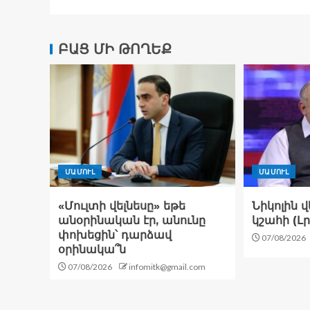
ԲԱՑ ՄԻ ԹՈՂԵՔ
ՄԱՄՈՒԼ
ՄԱՄՈՒԼ
«Մուլտի վելնեսը» եթե
Նիկոլին 
անօրինական էր, անունը
կշահի (Լ
փոխեցին՝ դարձավ
07/08/2026
օրինակա՞ն
07/08/2026
infomitk@gmail.com