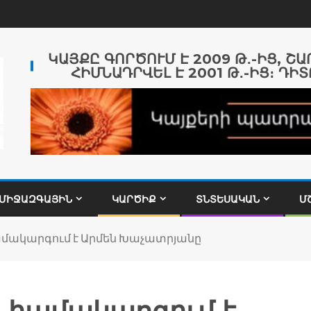
ԿԱՅՔԸ ԳՈՐԾՈՒՄ Է 2009 Թ․-ԻՑ, Շ
ՀԻՄՆԱԴՐՎԵԼ Է 2001 Թ․-ԻՑ։ ԴԻՏ
ՄԻՋԱԶԳԱՅԻՆ
ԿԱՐԾԻՔ
ՏՆՏԵՍԱԿԱՆ
Մ
մակարգում է Արմեն Խաչատրյանը