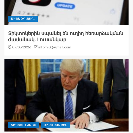
ՄԻՋԱԶԳԱՅԻՆ
Տիկտոկերին սպանել են ուղիղ հեռարձակման
ժամանակ. Լուսանկար
07/08/2026
infomitk@gmail.com
ԿԵՂՏՈՏ ԼՎԱՑՔ
ՄԻՋԱԶԳԱՅԻՆ