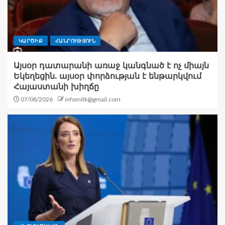
ԿԱՐԾԻՔ
ՀԱՆՐՈՒԹՅՈՒՆ
Այսօր դատարանի առաջ կանգնած է ոչ միայն
Եկեղեցին. այսօր փորձության է ենթարկվում
Հայաստանի խիղճը
07/08/2026
infomitk@gmail.com