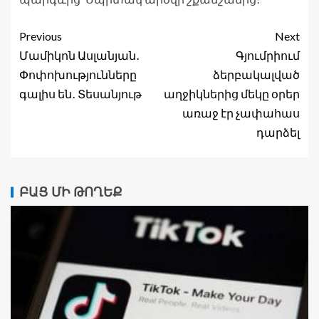
Previous
Next
Մամիկոն Ասլանյան․
Գյումրիում
Փոփոխությունները
ձերբակալված
գալիս են․ Տեսանյութ
աղջիկներից մեկը օրեր
առաջ էր չափահաս
դարձել
ԲԱՑ ՄԻ ԹՈՂԵՔ