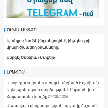
ՕՐՎԱ ՄԻՏՔԸ
Կյանքում ամեն ինչ անցողիկ է, ինչպես ջրի
վրայի ծխացող օղակները:
Սերգեյ Եսենին․ «Մտքեր»
ԼՐԱՀՈՍ
Այսօր դատարանի առաջ կանգնած է ոչ միայն
Եկեղեցին. այսօր փորձության է ենթարկվում
07/08/2026
Հայաստանի խիղճը
Մետսոլայի վերընտրության արշավը ճնշման