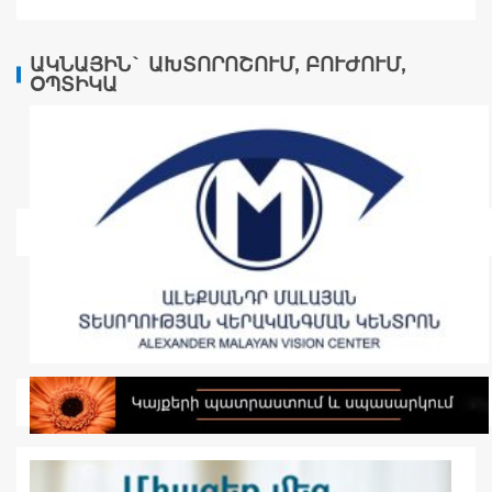
ԱԿՆԱՅԻՆ` ԱԽՏՈՐՈՇՈՒՄ, ԲՈՒԺՈՒՄ,
ՕՊՏԻԿԱ