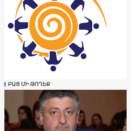
ԲԱՑ ՄԻ ԹՈՂԵՔ