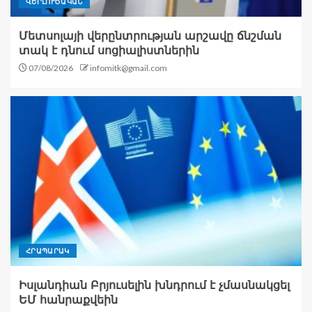
ՎԵՐԼՈՒԾԱԿԱՆ
Մետսոլայի վերընտրության արշավը ճնշման
տակ է դնում սոցիալիստներին
07/08/2026
infomitk@gmail.com
ՀՐԱՊԱՐԱԿ
Իսլանդիան Բրյուսելին խնդրում է չմասնակցել
ԵՄ հանրաքվեին