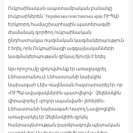
Ուկրաինական ապստամբական բանակը
(ուկրաիներեն՝ Українська повстанська арія, ՈՒՊԱ)
Երկրորդ համաշխարհային պատերազմի
ժամանակ գործող ուկրաինական
ընդհատակյա ռազմական կազմակերպություն
է եղել, որն Ուկրաինացի ազգայնականների
կազմակերպության զինյալ ճյուղն է եղել։
Այս որոշումը վրդովմունք էր առաջացրել
Լեհաստանում։ Լեհաստանի նախկին
նախագահ Լեխ Վալենսան հայտարարել էր, որ
«ՈՒՊԱ ավազակներին պատվելով»՝ Զելենսկին
վիրավորել է «բոլոր սպանված» լեհերին։
Լեհաստանի նախագահ Կարոլ Նավրոցկին
առաջարկել էր Զելենսկիին զրկել
հանրապետության բարձրագույն պետական ​​
պարգևից՝ Սպիտակ արծվի շքանշանից։