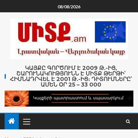
08/08/2026
ԿԱՅՔԸ ԳՈՐԾՈՒՄ Է 2009 Թ․-ԻՑ,
ՇԱՐՈՒՆԱԿՈՒԹՅՈՒՆՆ Է ՄԻՏՔ ԹԵՐԹԻ՝
ՀԻՄՆԱԴՐՎԵԼ Է 2001 Թ․-ԻՑ։ ԴԻՏՈՒՄՆԵՐԸ՝
ԱՄԵՆ ՕՐ 25 – 33 000