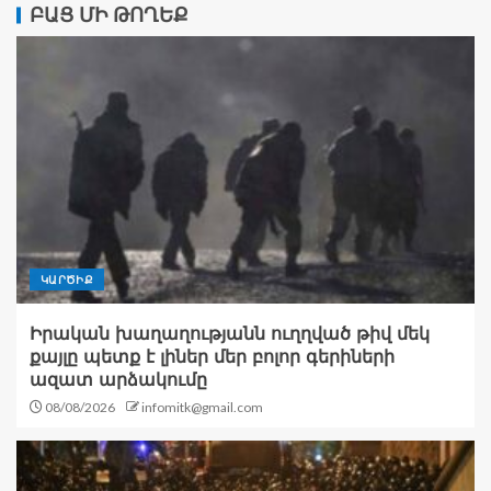
ԲԱՑ ՄԻ ԹՈՂԵՔ
ԿԱՐԾԻՔ
Իրական խաղաղությանն ուղղված թիվ մեկ
քայլը պետք է լիներ մեր բոլոր գերիների
ազատ արձակումը
08/08/2026
infomitk@gmail.com