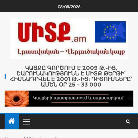
08/08/2026
ԿԱՅՔԸ ԳՈՐԾՈՒՄ Է 2009 Թ․-ԻՑ,
ՇԱՐՈՒՆԱԿՈՒԹՅՈՒՆՆ Է ՄԻՏՔ ԹԵՐԹԻ՝
ՀԻՄՆԱԴՐՎԵԼ Է 2001 Թ․-ԻՑ։ ԴԻՏՈՒՄՆԵՐԸ՝
ԱՄԵՆ ՕՐ 25 – 33 000