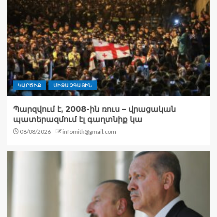
ԿԱՐԾԻՔ
ՄԻՋԱԶԳԱՅԻՆ
Պարզվում է, 2008-ին ռուս – վրացական
պատերազմում էլ գաղտնիք կա
08/08/2026
infomitk@gmail.com