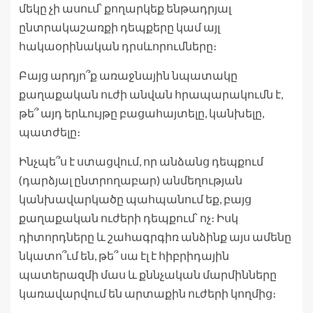
մեկը չի ասում՝ քողարկեք ենթադրյալ
ընտրակաշառքի դեպքերը կամ այլ
հակաօրինական դրսևորումները։
Բայց արդյո՞ք առաջնային նպատակը
քաղաքական ուժի անվան հրապարակումն է,
թե՞ այդ երևույթը բացահայտելը, կանխելը,
պատժելը։
Ինչպե՞ս է ստացվում, որ անձանց դեպքում
(դարձյալ ընտրողաբար) անմեղության
կանխավարկածը պահպանում եք, բայց
քաղաքական ուժերի դեպքում՝ ոչ։ Իսկ
դիտորդները և շահագրգիռ անձինք այս ամենը
նկատո՞ւմ են, թե՞ սա էլ է հիբրիդային
պատերազմի մաս և քննչական մարմինները
կառավարվում են արտաքին ուժերի կողմից։