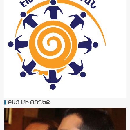
ԲԱՑ ՄԻ ԹՈՂԵՔ