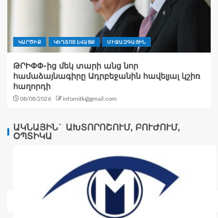
ԿԱՐԾԻՔ
ԿԵՂՏՈՏ ԼՎԱՑՔ
ՄԻՋԱԶԳԱՅԻՆ
ԹՐԻՓՓ-ից մեկ տարի անց նոր
համաձայնագիրը Ադրբեջանին հավելյալ կշիռ
հաղորդի
08/08/2026
infomitk@gmail.com
ԱԿՆԱՅԻՆ` ԱԽՏՈՐՈՇՈՒՄ, ԲՈՒԺՈՒՄ,
ՕՊՏԻԿԱ