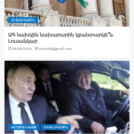
ՄԻՋԱԶԳԱՅԻՆ
ԱԳ նախկին նախարարին կբանտարկե՞ն.
Լուսանկար
08/08/2026
infomitk@gmail.com
ԿԵՂՏՈՏ ԼՎԱՑՔ
ՄԻՋԱԶԳԱՅԻՆ