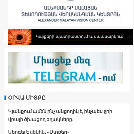
ՕՐՎԱ ՄԻՏՔԸ
Կյանքում ամեն ինչ անցողիկ է, ինչպես ջրի
վրայի ծխացող օղակները:
Սերգեյ Եսենին․ «Մտքեր»