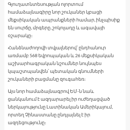
Գյուղատնտեսության ոլորտում
համաձայնագիրը նոր շուկաներ կբացի
մեքսիկական ապրանքների համար, ինչպիսիք
են սուրճը, մրգերը, շոկոլադը և ագավայի
օշարակը։
Հանձնաժողովի տվյալներով՝ ընդհանուր
առմամբ 568 եվրոպական և 26 մեքսիկական
աշխարհագրական նշումներ նույնպես
կպաշտպանվեն՝ պետական ​​գնումների
շուկաների բացմանը զուգահեռ։
Այս նոր համաձայնագրով ԵՄ-ն նաև
ցանկանում է ազդարարել իր ուժեղացված
ներկայությունը Լատինական Ամերիկայում,
որտեղ Չինաստանը ընդլայնել է իր
ազդեցությունը։