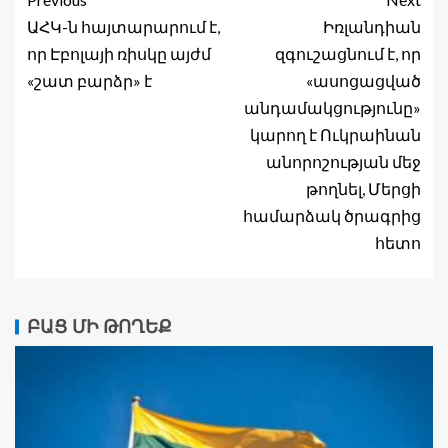
ԱՀԿ-ն հայտարարում է,
Իռլանդիան
որ Էբոլայի ռիսկը այժմ
զգուշացնում է, որ
«շատ բարձր» է
«ասոցացված
անդամակցությունը»
կարող է Ուկրաինան
անորոշության մեջ
թողնել, Մերցի
համարձակ ծրագրից
հետո
ԲԱՑ ՄԻ ԹՈՂԵՔ