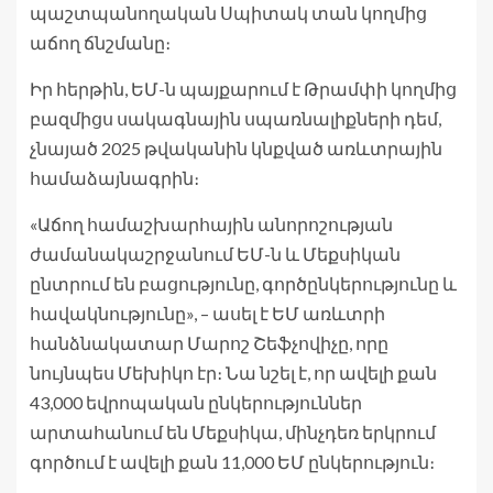
պաշտպանողական Սպիտակ տան կողմից
աճող ճնշմանը։
Իր հերթին, ԵՄ-ն պայքարում է Թրամփի կողմից
բազմիցս սակագնային սպառնալիքների դեմ,
չնայած 2025 թվականին կնքված առևտրային
համաձայնագրին։
«Աճող համաշխարհային անորոշության
ժամանակաշրջանում ԵՄ-ն և Մեքսիկան
ընտրում են բացությունը, գործընկերությունը և
հավակնությունը», – ասել է ԵՄ առևտրի
հանձնակատար Մարոշ Շեֆչովիչը, որը
նույնպես Մեխիկո էր։ Նա նշել է, որ ավելի քան
43,000 եվրոպական ընկերություններ
արտահանում են Մեքսիկա, մինչդեռ երկրում
գործում է ավելի քան 11,000 ԵՄ ընկերություն։