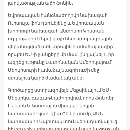
լարվածության աճի ֆոնին։
Եվրոպական հանձնաժողովի նախագահ
Ուրսուլա ֆոն դեր Լեյենը և Եվրոպական
խորհրդի նախագահ Անտոնիո Կոստան
ուրբաթ օրը Մեքսիկայի հետ ստորագրեցին
վերանայված առևտրային համաձայնագիր՝
որպես ԵՄ-ի ջանքերի մի մաս՝ ընդլայնելու իր
ազդեցությունը Լատինական Ամերիկայում՝
Մերկոսուրի համաձայնագրի ուժի մեջ
մտնելուց կարճ ժամանակ անց։
Գործարքը ստորագրվել է Մեքսիկայում ԵՄ-
Մեքսիկա գագաթնաժողովում, որին ֆոն դեր
Լեյենին և Կոստային միացել է երկրի
նախագահ Կլաուդիա Շեյնբաումը, ԱՄՆ
նախագահի Սպիտակ տուն վերադառնալուց
հետո աշխարհաքաղաքական լարվածության