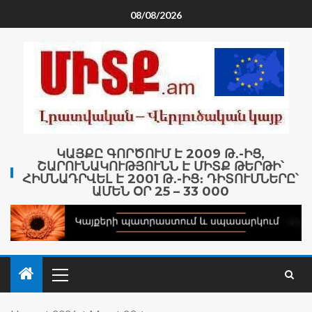
08/08/2026
ԿԱՅՔԸ ԳՈՐԾՈՒՄ Է 2009 Թ․-ԻՑ,
ՇԱՐՈՒՆԱԿՈՒԹՅՈՒՆՆ Է ՄԻՏՔ ԹԵՐԹԻ՝
ՀԻՄՆԱԴՐՎԵԼ Է 2001 Թ․-ԻՑ։ ԴԻՏՈՒՄՆԵՐԸ՝
ԱՄԵՆ ՕՐ 25 – 33 000