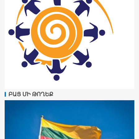
ԲԱՑ ՄԻ ԹՈՂԵՔ