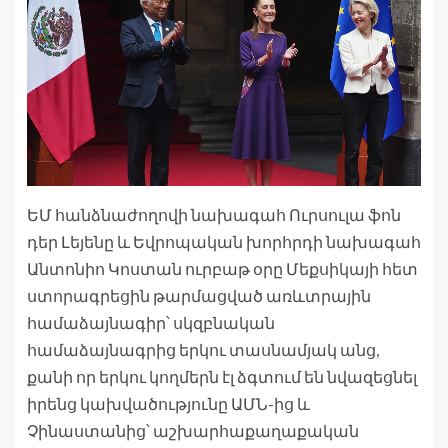
ԵՄ հանձնաժողովի նախագահ Ուրսուլա ֆոն
դեր Լեյենը և Եվրոպական խորհրդի նախագահ
Անտոնիո Կոստան ուրբաթ օրը Մեքսիկայի հետ
ստորագրեցին թարմացված առևտրային
համաձայնագիր՝ սկզբնական
համաձայնագրից երկու տասնամյակ անց,
քանի որ երկու կողմերն էլ ձգտում են նվազեցնել
իրենց կախվածությունը ԱՄՆ-ից և
Չինաստանից՝ աշխարհաքաղաքական