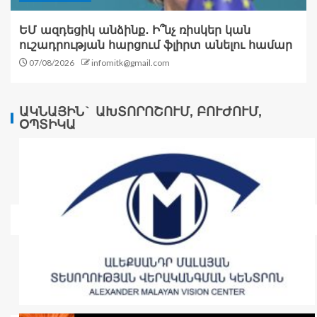
ԵՄ ազդեցիկ անձինք․ Ի՞նչ ռիսկեր կան
ուշադրության հարցում ֆլիրտ անելու համար
07/08/2026
infomitk@gmail.com
ԱԿՆԱՅԻՆ` ԱԽՏՈՐՈՇՈՒՄ, ԲՈՒԺՈՒՄ,
ՕՊՏԻԿԱ