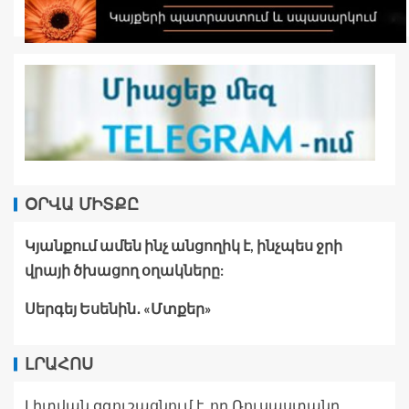
ՕՐՎԱ ՄԻՏՔԸ
Կյանքում ամեն ինչ անցողիկ է, ինչպես ջրի
վրայի ծխացող օղակները:
Սերգեյ Եսենին․ «Մտքեր»
ԼՐԱՀՈՍ
Լիտվան զգուշացնում է, որ Ռուսաստանը