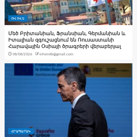
ՈՎ ՈՎ Է
Մեծ Բրիտանիան, Ֆրանսիան, Գերմանիան և
Իտալիան զգուշացնում են Ռուսաստանի
Հարավային Օսիայի ծրագրերի վերաբերյալ
08/08/2026
infomitk@gmail.com
ՀՐԱՊԱՐԱԿ