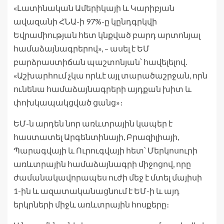
«Լատինական Ամերիկայի և Կարիբյան
ավազանի ՀՆԱ-ի 97%-ը կընդգրկվի
Եվրամիության հետ կնքված բարդ արտոնյալ
համաձայնագրերով», – ասել է ԵՄ
բարձրաստիճան պաշտոնյան՝ հավելելով.
«Աշխարհում չկա որևէ այլ տարածաշրջան, որն
ունենա համաձայնագրերի այդքան խիտ և
փոխկապակցված ցանց»։
ԵՄ-ն արդեն նոր առևտրային կապեր է
հաստատել Արգենտինայի, Բրազիլիայի,
Պարագվայի և Ուրուգվայի հետ՝ Մերկոսուրի
առևտրային համաձայնագրի միջոցով, որը
ժամանակավորապես ուժի մեջ է մտել մայիսի
1-ին և ազատականացնում է ԵՄ-ի և այդ
երկրների միջև առևտրային հոսքերը։