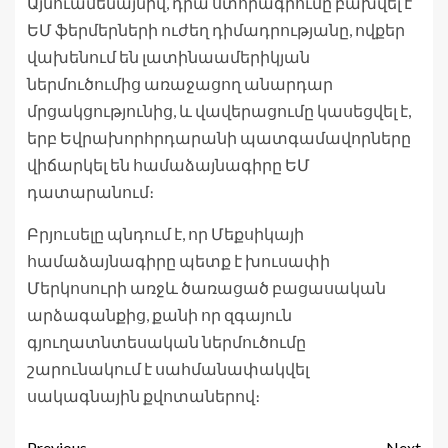
Այնուամենայնիվ, դրա ստորագրումը բախվել է
ԵՄ ֆերմերների ուժեղ դիմադրությանը, ովքեր
վախենում են լատինաամերիկյան
ներմուծումից առաջացող անարդար
մրցակցությունից, և վավերացումը կասեցվել է,
երբ Եվրախորհրդարանի պատգամավորները
վիճարկել են համաձայնագիրը ԵՄ
դատարանում։
Բրյուսելը պնդում է, որ Մեքսիկայի
համաձայնագիրը պետք է խուսափի
Մերկոսուրի առջև ծառացած բացասական
արձագանքից, քանի որ զգայուն
գյուղատնտեսական ներմուծումը
շարունակում է սահմանափակվել
սակագնային քվոտաներով։
Previous
Next