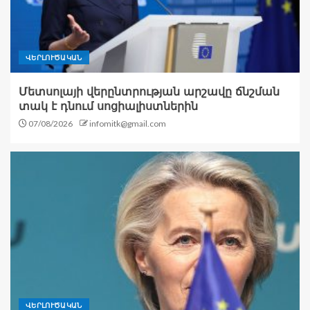
ՎԵՐԼՈՒԾԱԿԱՆ
Մետսոլայի վերընտրության արշավը ճնշման
տակ է դնում սոցիալիստներին
07/08/2026
infomitk@gmail.com
ՎԵՐԼՈՒԾԱԿԱՆ