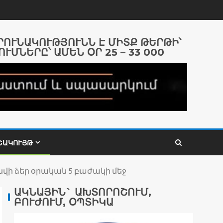
ԱՐՈՒՆԱԿՈՒԹՅՈՒՆՆ Է ՄԻՏՔ ԹԵՐԹԻ՝
ՈՒՄՆԵՐԸ՝ ԱՄԵՆ ՕՐ 25 – 33 000
ՇԱԿՈՒՅԹ
նվի ձեր օրական 5 բաժակի մեջ
ԱԿՆԱՅԻՆ` ԱԽՏՈՐՈՇՈՒՄ,
ԲՈՒԺՈՒՄ, ՕՊՏԻԿԱ