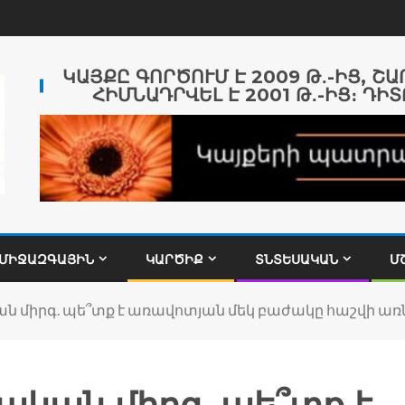
ԿԱՅՔԸ ԳՈՐԾՈՒՄ Է 2009 Թ․-ԻՑ, Շ
ՀԻՄՆԱԴՐՎԵԼ Է 2001 Թ․-ԻՑ։ ԴԻՏ
ՄԻՋԱԶԳԱՅԻՆ
ԿԱՐԾԻՔ
ՏՆՏԵՍԱԿԱՆ
Մ
կան միրգ. պե՞տք է առավոտյան մեկ բաժակը հաշվի առ