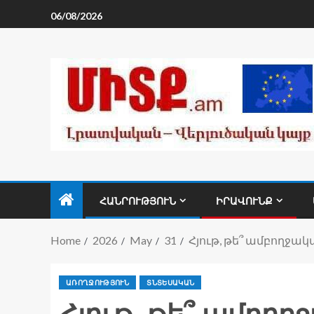
06/08/2026
ՀԱՆՐՈՒԹՅՈՒՆ
ԻՐԱՎՈՒՆՔ
Home
2026
May
31
Հյութ, թե՞ ամբողջա
ԱՌՈՂՋՈՒԹՅՈՒՆ
ՏՆՏԵՍԱԿԱՆ