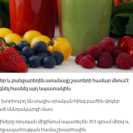
ր և բանջարեղեն ստանալը շատերի համար մնում է
օգնել հասնել այդ նպատակին։
որհուրդ են տալիս օրական հինգ բաժին մրգեր
ած սննդակարգի մաս։
ները օրական միջինում սպառել են 351 գրամ միրգ և
Առողջապահության համաշխարհային