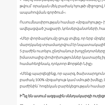
թվում՝ օրական մեկ բաժակ հյութի միջոցով,
ապահովման գործում»։
Ուսումնասիրության համար «մրգահյութը» 
ավելացված շաքարի, կոնսերվանտների, համ
«Մեր փորձարկումը ցույց տվեց, որ երբ մրգ
մարդկանց տրամադրվում էր նպատակային
5 բաժին ուտելու ընդհանուր խոչընդոտնե
իմաստալից փոփոխություններ կատարել իր
համահեղինակ, դոկտոր Քորթնի Նիլը։
«Մենք պարզեցինք, որ պարզ, ծախսարդյունա
բաժակ 100% մրգահյութ կամ սմութի խմելը,
բաժինին՝ հոգեկան բարեկեցության համար
Ի՞նչ են ասում ազգային սննդակարգի ուղեց