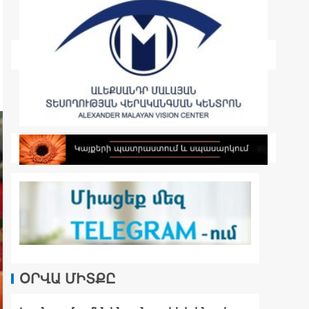
ՕՐՎԱ ՄԻՏՔԸ