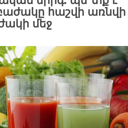
ջական միրգ. պե՞տք է
բաժակը հաշվի առնվի
ժակի մեջ