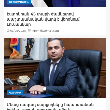
ՄԻՋԱԶԳԱՅԻՆ
Էստոնիան 45 տարի ժամկետով
պաշտպանական վարկ է վերցնում.
Լուսանկար
05/08/2026
infomitk@gmail.com
ԿԱՐԾԻՔ
Մնաց դագաղ սարքողները հպարտանան
իրենց «շրջանառության աճով»