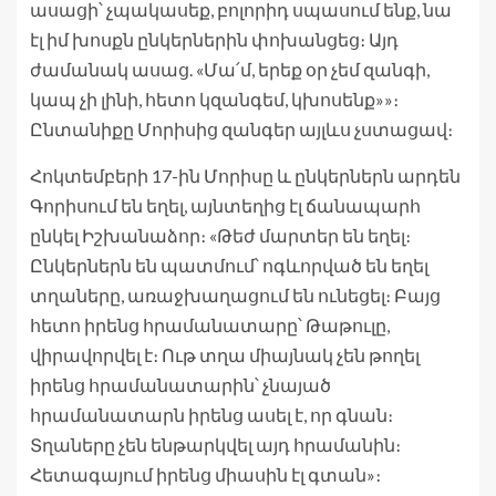
ասացի՝ չպակասեք, բոլորիդ սպասում ենք, նա
էլ իմ խոսքն ընկերներին փոխանցեց։ Այդ
ժամանակ ասաց. «Մա՛մ, երեք օր չեմ զանգի,
կապ չի լինի, հետո կզանգեմ, կխոսենք»»։
Ընտանիքը Մորիսից զանգեր այլևս չստացավ։
Հոկտեմբերի 17-ին Մորիսը և ընկերներն արդեն
Գորիսում են եղել, այնտեղից էլ ճանապարհ
ընկել Իշխանաձոր։ «Թեժ մարտեր են եղել։
Ընկերներն են պատմում՝ ոգևորված են եղել
տղաները, առաջխաղացում են ունեցել։ Բայց
հետո իրենց հրամանատարը՝ Թաթուլը,
վիրավորվել է։ Ութ տղա միայնակ չեն թողել
իրենց հրամանատարին՝ չնայած
հրամանատարն իրենց ասել է, որ գնան։
Տղաները չեն ենթարկվել այդ հրամանին։
Հետագայում իրենց միասին էլ գտան»։