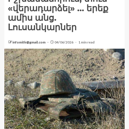
«վերադարձել» … երեք
ամիս անց.
Լուսանկարներ
infomitk@gmail.com
04/06/2026
1 min read