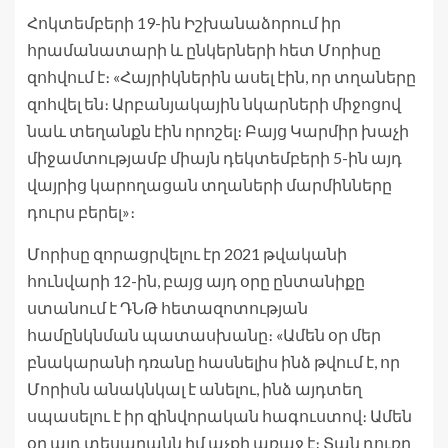
Հոկտեմբերի 19-ին Իշխանաձորում իր
հրամանատարի և ընկերների հետ Մորիսը
զոհվում է։ «Հայրիկներին ասել էին, որ տղաները
զոհվել են։ Արբանյակային նկարների միջոցով
նաև տեղանքն էին որոշել։ Բայց Կարմիր խաչի
միջամտությամբ միայն դեկտեմբերի 5-ին այդ
վայրից կարողացան տղաների մարմինները
դուրս բերել»։
Մորիսը զորացրվելու էր 2021 թվականի
հունվարի 12-ին, բայց այդ օրը ընտանիքը
ստանում է ԴՆԹ հետազոտության
համընկնման պատասխանը։ «Ամեն օր մեր
բնակարանի դռանը հասնելիս ինձ թվում է, որ
Մորիսն անակնկալ է անելու, ինձ այդտեղ
սպասելու է իր զինվորական հագուստով։ Ամեն
օր այդ տեսարանն իմ աչքի առաջ է։ Տան դուռը