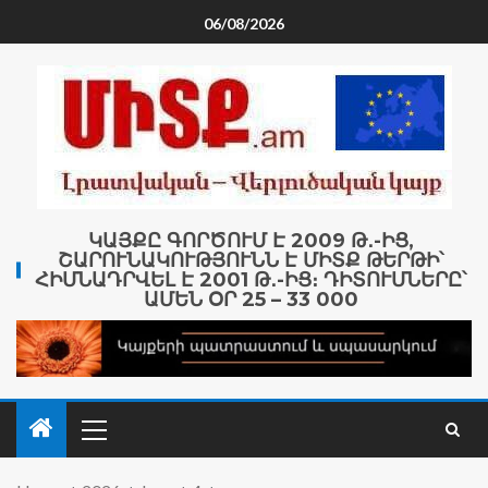
06/08/2026
ԿԱՅՔԸ ԳՈՐԾՈՒՄ Է 2009 Թ․-ԻՑ,
ՇԱՐՈՒՆԱԿՈՒԹՅՈՒՆՆ Է ՄԻՏՔ ԹԵՐԹԻ՝
ՀԻՄՆԱԴՐՎԵԼ Է 2001 Թ․-ԻՑ։ ԴԻՏՈՒՄՆԵՐԸ՝
ԱՄԵՆ ՕՐ 25 – 33 000