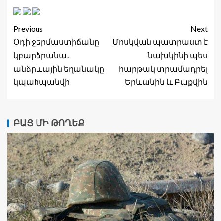
Previous
Next
Օդի ջերմաստիճանը
Մոսկվան պատրաստ է
կբարձրանա․
նախկինի պես
անձրևային եղանակը
հարթակ տրամադրել
կպահպանվի
Երևանին և Բաքվին
ԲԱՑ ՄԻ ԹՈՂԵՔ