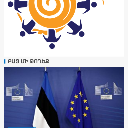
ԲԱՑ ՄԻ ԹՈՂԵՔ