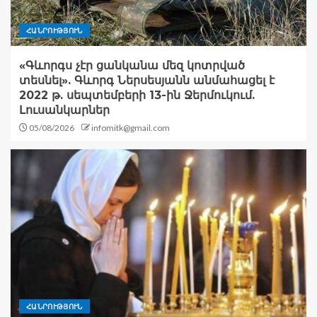
ՀԱՆՐՈՒԹՅՈՒՆ
«Գևորգս չէր ցանկանա մեզ կոտրված
տեսնել». Գևորգ Ներսեսյանն անմահացել է
2022 թ. սեպտեմբերի 13-ին Ջերմուկում.
Լուսանկարներ
05/08/2026
infomitk@gmail.com
ՀԱՆՐՈՒԹՅՈՒՆ