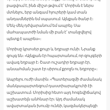
բացվում է, ինձ միշտ թվում է՝ Մորիսն է ներս
մտնելու, երբ անգամ հյուրերի կամ տան
անդամներին եմ սպասում։ Այնքան ծանր է։
Մեկ-մեկ դժվարանում եմ ապրել։ Սա
մահապատժի նման մի բան է՝ տանջվելով
պետք է ապրես»։
Մորիսը կրտսեր քույր և եղբայր ունի։ Նրանք
զույգ են։ «Այնքան էր հպարտանում, որ զույգերի
ավագ եղբայր է։ Շատ ուշադիր եղբայր էր,
անսահման շատ էր սիրում քրոջն ու եղբորը»։
Ապրելու ուժի մասին։ «Պատերազմի ժամանակ
մանկապարտեզում դաստիարակչուհի էի
աշխատում։ Մորիսից հետո այդ հոգեվիճակով
աշխատելն անհնար էր։ Այդ ժամանակ
ավարտական խումբ ունեի, կազմակերպեցի