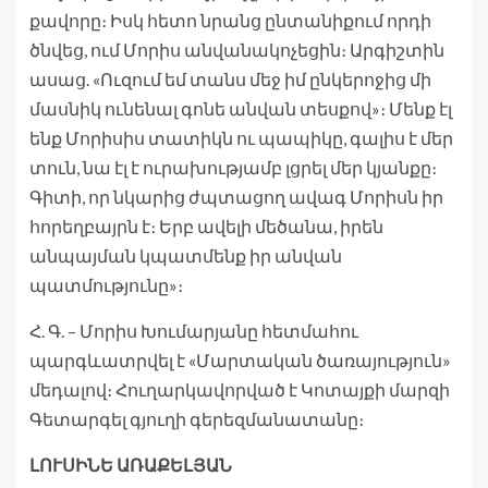
քավորը։ Իսկ հետո նրանց ընտանիքում որդի
ծնվեց, ում Մորիս անվանակոչեցին։ Արգիշտին
ասաց. «Ուզում եմ տանս մեջ իմ ընկերոջից մի
մասնիկ ունենալ գոնե անվան տեսքով»։ Մենք էլ
ենք Մորիսիս տատիկն ու պապիկը, գալիս է մեր
տուն, նա էլ է ուրախությամբ լցրել մեր կյանքը։
Գիտի, որ նկարից ժպտացող ավագ Մորիսն իր
հորեղբայրն է։ Երբ ավելի մեծանա, իրեն
անպայման կպատմենք իր անվան
պատմությունը»։
Հ. Գ. – Մորիս Խումարյանը հետմահու
պարգևատրվել է «Մարտական ծառայություն»
մեդալով։ Հուղարկավորված է Կոտայքի մարզի
Գետարգել գյուղի գերեզմանատանը։
ԼՈՒՍԻՆԵ ԱՌԱՔԵԼՅԱՆ