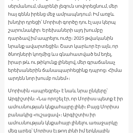
սերմանում, մայրենի լեզուն սովորեցնում, մեր
հայ գենն իրենց մեջ ամրապնդում։ Իմ առջև
խնդիր դրեցի՝ Մորիսի գործը դու էլ այս կերպ
շարունակիր։ Երեխաների այդ խումբը
դարձավ իմ ապրելու ուժը։ 2025 թվականին
նրանք ավարտեցին։ Շատ կարևոր էր այն, որ
ծնողների կողմից ևս գնահատված եմ եղել,
իրար թև ու թիկունք լինելով, մեր գրաճանաչ
երեխաներին ճանապարհեցինք դպրոց։ Հիմա
արդեն նոր խումբ ունեմ»։
Մորիսին «ապրեցրել» է նաև նրա ընկերը՝
Արգիշտին։ «Նա որոշել էր, որ Մորիսս պետք է իր
ամուսնության կնքահայրը լինի։ Բայց Մորիսս
բանակից «ուշացավ»։ Արգիշտիս իր
ամուսնության կնքահայր լինելու առաջարկը
մեզ արեց՝ Մորիսս էլ թող լինի իմ երկնային