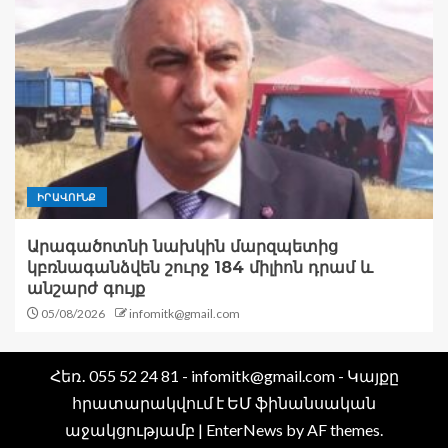
ԻՐԱՎՈՒՆՔ
Արագածոտնի նախկին մարզպետից
կբռնագանձվեն շուրջ 184 միլիոն դրամ և
անշարժ գույք
05/08/2026
infomitk@gmail.com
Հեռ․ 055 52 24 81 - infomitk@gmail.com - Կայքը
հրատարակվում է ԵՄ ֆինանսական
աջակցությամբ
|
EnterNews
by AF themes.