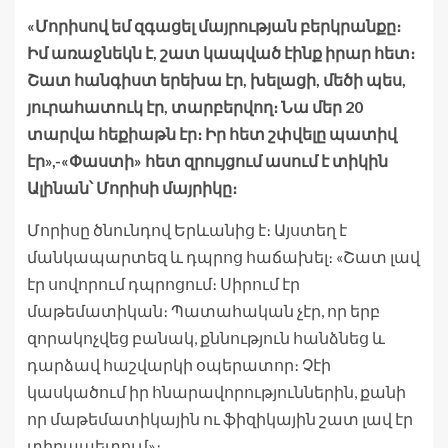
«Մորիսով եմ զգացել մայրության բերկրանքը։
Իմ առաջնեկն է, շատ կապված էինք իրար հետ։
Շատ հանգիստ երեխա էր, խելացի, մեծի պես,
յուրահատուկ էր, տարբերվող։ Նա մեր 20
տարվա հեքիաթն էր։ Իր հետ շփվելը պատիվ
էր»,-«Փաստի» հետ զրույցում ասում է տիկին
Ալինան՝ Մորիսի մայրիկը։
Մորիսը ծնունդով Երևանից է։ Այստեղ է
մանկապարտեզ և դպրոց հաճախել։ «Շատ լավ
էր սովորում դպրոցում։ Սիրում էր
մաթեմատիկան։ Պատահական չէր, որ երբ
զորակոչվեց բանակ, քննություն հանձնեց և
դարձավ հաշվարկի օպերատոր։ Չէի
կասկածում իր հնարավորություններին, քանի
որ մաթեմատիկային ու ֆիզիկային շատ լավ էր
տիրապետում»։