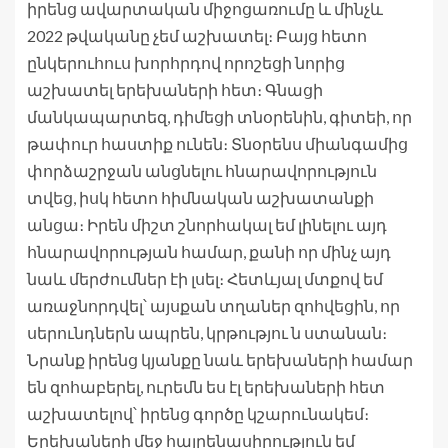
իրենց ավարտական միջոցառումը և մինչև
2022 թվականը չեմ աշխատել։ Բայց հետո
ընկերուհուս խորհրդով որոշեցի նորից
աշխատել երեխաների հետ։ Գնացի
մանկապարտեզ, դիմեցի տնօրենին, գիտեի, որ
թափուր հաստիք ունեն։ Տնօրենս միանգամից
փորձաշրջան անցնելու հնարավորություն
տվեց, իսկ հետո հիմնական աշխատանքի
անցա։ Իրեն միշտ շնորհակալ եմ լինելու այդ
հնարավորության համար, քանի որ մինչ այդ
նաև մերժումներ էի լսել։ Հետևյալ մտքով եմ
առաջնորդվել՝ այսքան տղաներ զոհվեցին, որ
սերունդներն ապրեն, կրթությու ն ստանան։
Նրանք իրենց կյանքը նաև երեխաների համար
են զոհաբերել, ուրեմն ես էլ երեխաների հետ
աշխատելով՝ իրենց գործը կշարունակեմ։
Երեխաների մեջ հայրենասիրություն եմ