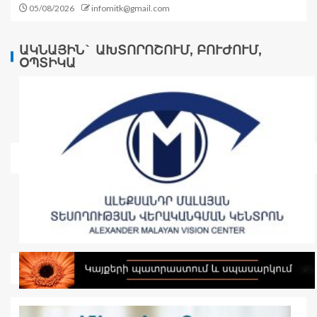
05/08/2026
infomitk@gmail.com
ԱԿՆԱՅԻՆ` ԱԽՏՈՐՈՇՈՒՄ, ԲՈՒԺՈՒՄ,
ՕՊՏԻԿԱ