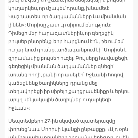
կուղարկես, որ մշակեմ դրանք, խնամեմ:
Կաշխատես, որ ծաղկամանները ևս միանման
լինեն»։ Մորիսը շատ էր սիրում բնություն։
Դիմեցի մեր հարազատներին, որ գեղեցիկ
բույսեր ընտրենք, երբ հարցնում էին, թե ում եմ
ուղարկում դրանք, արձագանքում էի՝ Մորիսն է
զորամասից բույսեր ուզել։ Բույսերը հավաքեցի,
գեղեցիկ միանման ծաղկամաններ գնեցի՝
առանց հողի, քանի որ ասել էր՝ Իջևանի հողով
կաճեցնենք ծաղիկները, դրանց մեջ
տեղավորեցի իր սիրելի քաղցրավենիքը և երկու
արկղ սենյակային ծաղիկներ ուղարկեցի
Իջևան»։
Սեպտեմբերի 27-ին սկսված պատերազմը
փոխեց նաև Մորիսի կյանքի ընթացքը։ «Այդ օրն
անմիջապես տղաները զորամասերից դուրս են