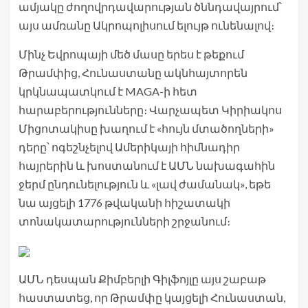
ամյակը ժողովրդավարության ծննդավայրում՝
այս ամռանը Ակրոպոլիսում ելույթ ունենալով։
Մինչ Եվրոպայի մեծ մասը երես է թեքում
Թրամփից, Հունաստանը ակնհայտորեն
կրկնապատկում է MAGA-ի հետ
հարաբերությունները։ Վարչապետ Կիրիակոս
Միցոտակիսը խաղում է «հույն մտածողների»
դերը՝ ոգեշնչելով Ամերիկայի հիմնադիր
հայրերին և խոստանում է ԱՄՆ նախագահին
ջերմ ընդունելություն և «լավ ժամանակ», եթե
նա այցելի 1776 թվականի հիշատակի
տոնակատարությունների շրջանում։
ԱՄՆ դեսպան Քիմբերլի Գիլֆոյլը այս շաբաթ
հաստատեց, որ Թրամփը կայցելի Հունաստան,