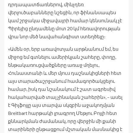
դրդապատճառներով, մինչդեռ
վերլուծաբանները նշեցին, որ ֆինանսապես
կամ շրջակա միջավայրի համար կենսունակ չէ
Պիրեյից ընդամենը մոտ 20 կմ հեռավորության
վրա նոր մեծ նավահանգիստ ստեղծելը։
«Ամեն օր, երբ առավոտյան արթնանում եմ, ես
միջոց եմ գտնելու ամերիկյան շահերը, փողը,
ենթակառուցվածքները առաջ մղելու,
Հունաստանի և մեր մյուս դաշնակիցների հետ
այս տարածաշրջանում համագործակցելու
համար, իսկ դա նշանակում է շատ ագրեսիվ
հակահարված տալ չինական շահերին», – ասել
է Գիլֆոյլը այս տարվա սկզբին աջակողմյան
Breitbart հարթակի լրագրող Մեթյու Բոյլի հետ
քննարկման ժամանակ, որը վերջին մի քանի
տարիների ընթացքում մշտական ​​​​մասնակից է