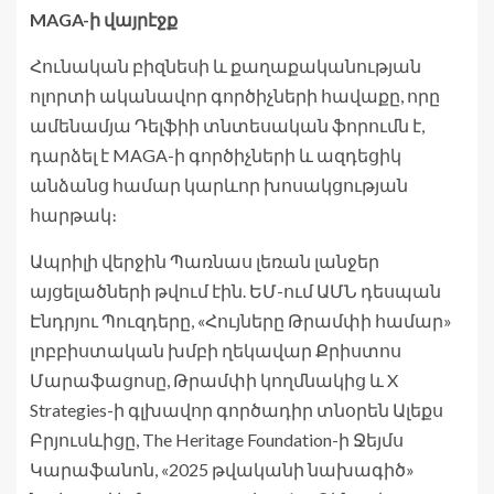
MAGA-ի վայրէջք
Հունական բիզնեսի և քաղաքականության
ոլորտի ականավոր գործիչների հավաքը, որը
ամենամյա Դելֆիի տնտեսական ֆորումն է,
դարձել է MAGA-ի գործիչների և ազդեցիկ
անձանց համար կարևոր խոսակցության
հարթակ։
Ապրիլի վերջին Պառնաս լեռան լանջեր
այցելածների թվում էին. ԵՄ-ում ԱՄՆ դեսպան
Էնդրյու Պուզդերը, «Հույները Թրամփի համար»
լոբբիստական ​​խմբի ղեկավար Քրիստոս
Մարաֆացոսը, Թրամփի կողմնակից և X
Strategies-ի գլխավոր գործադիր տնօրեն Ալեքս
Բրյուսևիցը, The Heritage Foundation-ի Ջեյմս
Կարաֆանոն, «2025 թվականի նախագիծ»