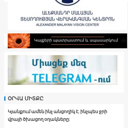
ՕՐՎԱ ՄԻՏՔԸ
Կյանքում ամեն ինչ անցողիկ է, ինչպես ջրի
վրայի ծխացող օղակները: