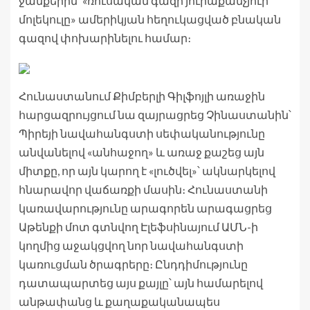
ջանքերին՝ «ռուսական գազի յուրաքանչյուր
մոլեկուլը» ամերիկյան հեղուկացված բնական
գազով փոխարինելու համար։
Հունաստանում Քիմբերլի Գիլֆոյլի առաջին
հարցազրույցում նա զայրացրեց Չինաստանին՝
Պիրեյի նավահանգստի սեփականությունը
անվանելով «անհաջող» և առաջ քաշեց այն
միտքը, որ այն կարող է «լուծվել»՝ ակնարկելով
հնարավոր վաճառքի մասին։ Հունաստանի
կառավարությունը արագորեն արագացրեց
Աթենքի մոտ գտնվող Էլեֆսինայում ԱՄՆ-ի
կողմից աջակցվող նոր նավահանգստի
կառուցման ծրագրերը։ Ընդդիմությունը
դատապարտեց այս քայլը՝ այն համարելով
անթափանց և քաղաքականապես