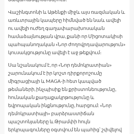
Վաշինգտոնի և Աթենքի միջև այս ռազմական և
առևտրային կապերը հիմնված են նաև ավելի
ու ավելի ուժեղ գաղափարախոսական
համաձայնության վրա, քանի որ Միցոտակիսի
պահպանողական «Նոր ժողովրդավարություն»
կուսակցությունը ավելի է աջ թեքվում։
Սա նշանակում է, որ «Նոր դեմոկրատիան»
շարունակում է իր կոշտ դիրքորոշումը
միգրացիայի և MAGA-ի հետ կապված
թեմաների, ինչպիսիք են քրիստոնեությունը,
հունական քաղաքակրթությունը և
եվրոպական ինքնությունը, հարցում: «Նոր
դեմոկրատիայի» բարձրաստիճան
պաշտոնյաները և Թրամփի հույն
երկրպագուները օգտվում են պահից՝ շփվելով