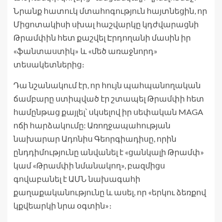
Նրանք հատուկ մտահոգություն հայտնեցին, որ
Միցոտակիսի սխալ հաշվարկը կդժվարացնի
Թրամփին հետ քաշվել Էրդողանի մասին իր
«ֆանտաստիկ» և «մեծ առաջնորդ»
տեսակետներից։
Դա նշանակում էր, որ հույն պահպանողական
ճամբարը ստիպված էր շտապել Թրամփի հետ
համընթաց քայլել՝ սկսելով իր սեփական MAGA
ոճի հարձակումը: Առողջապահության
նախարար Ադոնիս Գեորգիադիսը, որին
ընդդիմությունը անվանել է «ցանկալի Թրամփ»
կամ «Թրամփի նմանակող», բազմիցս
գովաբանել է ԱՄՆ նախագահի
քաղաքականությունը և ասել, որ «երկու ձեռքով
կքվեարկի նրա օգտին»։