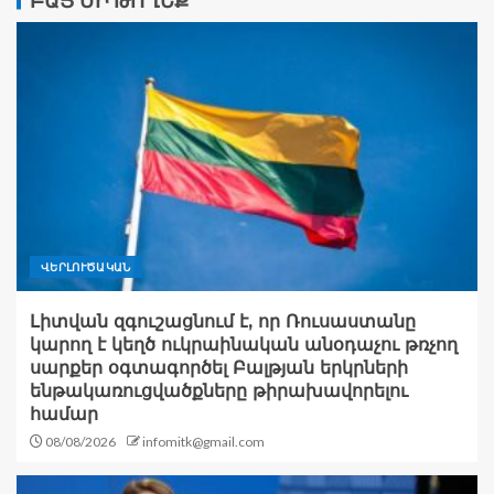
ԲԱՑ ՄԻ ԹՈՂԵՔ
ՎԵՐԼՈՒԾԱԿԱՆ
Լիտվան զգուշացնում է, որ Ռուսաստանը
կարող է կեղծ ուկրաինական անօդաչու թռչող
սարքեր օգտագործել Բալթյան երկրների
ենթակառուցվածքները թիրախավորելու
համար
08/08/2026
infomitk@gmail.com