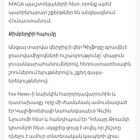
MAGA պաշտոնյաների հետ, որոնք այժմ
պարբերաբար շքերթներ են անցկացնում
Հունաստանում։
Քիմբերլիի հպումը
Անցյալ տարվա վերջից ի վեր Գիլֆոյլը գրավել է
լրատվամիջոցների ուշադրությունը՝ փայլուն
լուսանկարահանումներով, հեռուստատեսային
շոուներում ելույթներով և շքեղ գալա-
երեկույթներով։
Fox News-ի նախկին հաղորդավարուհին և
դատախազը, որը մի ժամանակ ամուսնացած
էր Կալիֆոռնիայի նահանգապետ Գևին
Նյուսոմի հետ և հանդիպում էր Դոնալդ Թրամփ
կրտսերի հետ, սկզբից ցույց է տվել, որ շեշտը
դնելու է ամուր տնտեսական կապերի վրա։