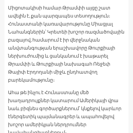
Միցոտակիսի համար Թրամփի այցը շատ
ավելին է, քան պարզապես տեսողություն։
Հունաստանի կառավարությունը Միացյալ
Նահանգներին՝ Կրետեի խոշոր ռազմածովային
բազայով, համարում է իր վերջնական
անվտանգության երաշխավորը Թուրքիայի
ներխուժումից և ցանկանում է խաթարել
Թրամփի և Թուրքիայի նախագահ Ռեջեփ
Թայիփ Էրդողանի միջև ընդհատվող
բարեկամությունը։
Ահա թե ինչու է Հունաստանը մեծ
խաղադրույքներ կատարում Ամերիկայի վրա
նաև բիզնես գործարքներում՝ կնքելով կարևոր
էներգետիկ պայմանագրեր և ապահովելով
խոշոր ամերիկյան ներդրումներ
նավահանգիստներում։