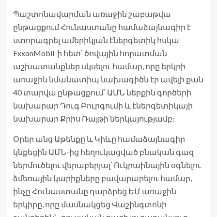
Պաշտոնավարման առաջին շաբաթվա
ընթացքում Հունաստանը համաձայնագիր է
ստորագրել ամերիկյան էներգետիկ հսկա
ExxonMobil-ի հետ՝ ծովային հորատման
աշխատանքներ սկսելու համար, որը երկրի
առաջին նմանատիպ նախագիծն էր ավելի քան
40 տարվա ընթացքում՝ ԱՄՆ ներքին գործերի
նախարար Դուգ Բուրգումի և էներգետիկայի
նախարար Քրիս Ռայթի ներկայությամբ։
Օրեր անց Աթենքը և Կիևը համաձայնագիր
կնքեցին ԱՄՆ-ից հեղուկացված բնական գազ
ներմուծելու վերաբերյալ՝ Ուկրաինային օգնելու
ձմեռային կարիքները բավարարելու համար,
ինչը Հունաստանը դարձրեց ԵՄ առաջին
երկիրը, որը մասնակցեց Վաշինգտոնի