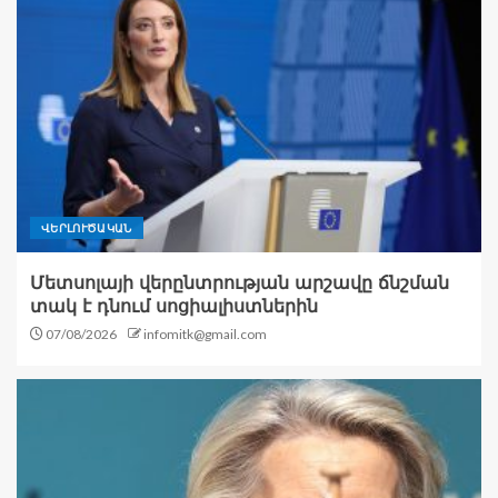
ՎԵՐԼՈՒԾԱԿԱՆ
Մետսոլայի վերընտրության արշավը ճնշման
տակ է դնում սոցիալիստներին
07/08/2026
infomitk@gmail.com