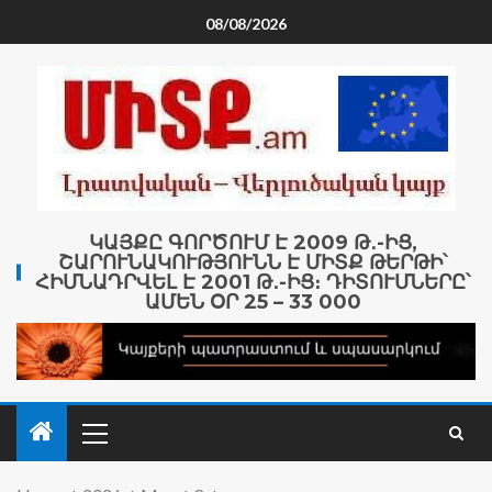
08/08/2026
ԿԱՅՔԸ ԳՈՐԾՈՒՄ Է 2009 Թ․-ԻՑ,
ՇԱՐՈՒՆԱԿՈՒԹՅՈՒՆՆ Է ՄԻՏՔ ԹԵՐԹԻ՝
ՀԻՄՆԱԴՐՎԵԼ Է 2001 Թ․-ԻՑ։ ԴԻՏՈՒՄՆԵՐԸ՝
ԱՄԵՆ ՕՐ 25 – 33 000