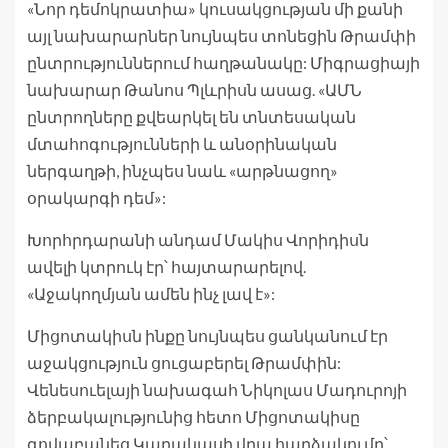
«Նոր դեմոկրատիա» կուսակցության մի քանի
այլ նախարարներ նույնպես տոնեցին Թրամփի
ընտրություններում հաղթանակը: Միգրացիայի
նախարար Թանոս Պլևրիսն ասաց. «ԱՄՆ
ընտրողները քվեարկել են տնտեսական
մտահոգությունների և անօրինական
ներգաղթի, ինչպես նաև «արթնացող»
օրակարգի դեմ»:
Խորհրդարանի անդամ Մակիս Վորիդիսն
ավելի կտրուկ էր՝ հայտարարելով.
«Աջակողմյան ամեն ինչ լավ է»:
Միցոտակիսն ինքը նույնպես ցանկանում էր
աջակցություն ցուցաբերել Թրամփին:
Վենեսուելայի նախագահ Նիկոլաս Մադուրոյի
ձերբակալությունից հետո Միցոտակիսը
գովաբանեց Կարակասի վրա հարձակումը՝