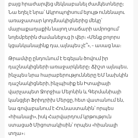
բայց հրաժարվեց մեկնաբանել ժամկետները։
Նա եղել է նրա՝ Ակրոպոլիսում ելույթ ունենալու
առաջատար կողմնակիցներից մեկը՝
մայրաքաղաքին նայող տաճարի ամրոցում՝
նոյեմբերին ժամանելուց ի վեր։ «Մենք բոլորս
կցանկանայինք դա, այնպես չէ՞», – ասաց նա։
Թրամփը ընդունում է Եգեյան ծովում իր
դաշնակիցների առաջարկները։ Ճիշտ այնպես,
ինչպես նրա հարաբերությունները ԵՄ նախկին
դաշնակիցների, ինչպիսիք են Իտալիայի
վարչապետ Ջորջիա Մելոնին և Գերմանիայի
կանցլեր Ֆրիդրիխ Մերցը, հետ վատանում են,
նա գովաբանում է Հունաստանին՝ որպես
«հիանալի», իսկ Հարվարդում կրթություն
ստացած Միցոտակիսին՝ որպես «հիանալի
տղա»։