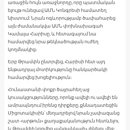
առաջին հույն առաջնորդը, որը պատմական
ելույթ ունեցավ ԱՄՆ Կոնգրեսի համատեղ
նիստում: Նրան ոգևորությամբ ծափահարեց
այն ժամանակվա ԱՄՆ փոխնախագահ
Կամալա Հարիսը, և հետագայում նա
համարվեց նրա թեկնածության ուժեղ
կողմնակից։
Երբ Թրամփն ընտրվեց, Հարիսի հետ այդ
ենթադրյալ մոտիկությունը հանկարծակի
համարվեց խոցելիություն։
Հունաստանի փոքր ծայրահեղ աջ
կուսակցությունները, որոնք ավելի ու ավելի են
ամրապնդում իրենց դիրքերը, քննադատեցին
Միցոտակիսին՝ մեղադրելով նրան չափազանց
շատ «արթուն» քաղաքականություն հետևելու
և Թրամփի կողմից «անցանկալի» լինելու մեջ: