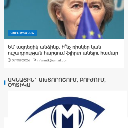
ՎԵՐԼՈՒԾԱԿԱՆ
ԵՄ ազդեցիկ անձինք․ Ի՞նչ ռիսկեր կան
ուշադրության հարցում ֆլիրտ անելու համար
07/08/2026
infomitk@gmail.com
ԱԿՆԱՅԻՆ` ԱԽՏՈՐՈՇՈՒՄ, ԲՈՒԺՈՒՄ,
ՕՊՏԻԿԱ