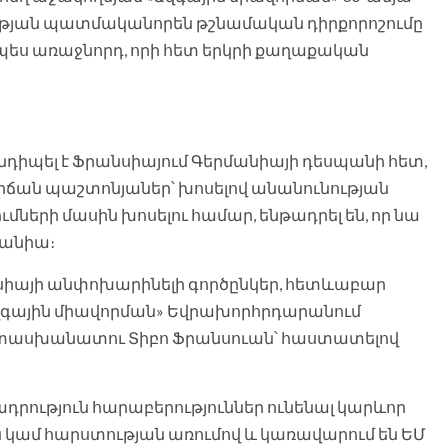
ցության պատմականորեն թշնամական դիրքորոշումը
պես առաջնորդ, որի հետ երկրի քաղաքական
դիպել է Ֆրանսիայում Գերմանիայի դեսպանի հետ,
իճան պաշտոնյաներ՝ խոսելով անանունության
ների մասին խոսելու համար, ենթադրել են, որ նա
մանիա։
սիայի անփոխարինելի գործընկեր, հետևաբար
 «Ազգային միավորման» Եվրախորհրդարանում
տասխանատու Տիբո Ֆրանսուան՝ հաստատելով
դրություն հարաբերություններ ունենալ կարևոր
ան կամ հարստության առումով և կառավարում են ԵՄ