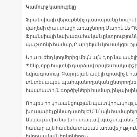
Կամուրջ կառուցելը
Ֆրանսիայի վերաքննիչ դատարանը հուլիսին 
վաղեմի փաստացի առաջնորդ Մարին Լե Պ
Ֆրանսիայի նախագահական ընտրություններ
պաշտոնի համար, Բարդելան կուսակցությա
Նրա ուժեղ կողմերից մեկն այն է, որ նա ավե
Պենը, որը հայտնի դարձավ որպես հակաիշ
եվրագոտուց: Բարդելան ավելի գրավիչ է հ
տնտեսապես պահպանողական ընտրողների հա
հաստատուն գործիչների համար, ինչպիսին
Որպես իր կուսակցության պատվիրակությ
խուսափել քննադատել ԵՄ-ն՝ այն համարե
Անցյալ ամիս նա խոստացավ պաշտպանել Ֆր
համար այն համեմատական ​​առավելություննե
եվրոպական երկրները»։