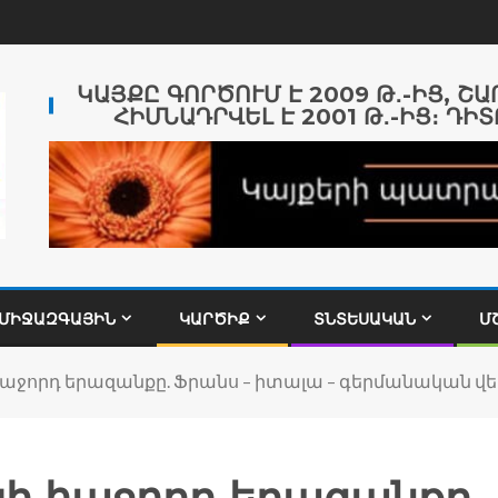
ԿԱՅՔԸ ԳՈՐԾՈՒՄ Է 2009 Թ․-ԻՑ, Շ
ՀԻՄՆԱԴՐՎԵԼ Է 2001 Թ․-ԻՑ։ ԴԻՏ
ՄԻՋԱԶԳԱՅԻՆ
ԿԱՐԾԻՔ
ՏՆՏԵՍԱԿԱՆ
Մ
հաջորդ երազանքը. Ֆրանս – իտալա – գերմանական վ