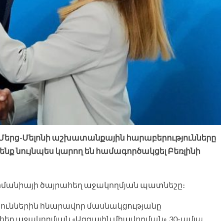
 Մերց-Մելոնի աշխատանքային հարաբերությունները
իրենք նույնպես կարող են համագործակցել Բեռլինի
երմանիայի ծայրահեղ աջակողմյան պատնեշը։
ուններին հնարավոր մասնակցությանը
ղ աջակողմյան «Ազգային միավորման» 30-ամյա