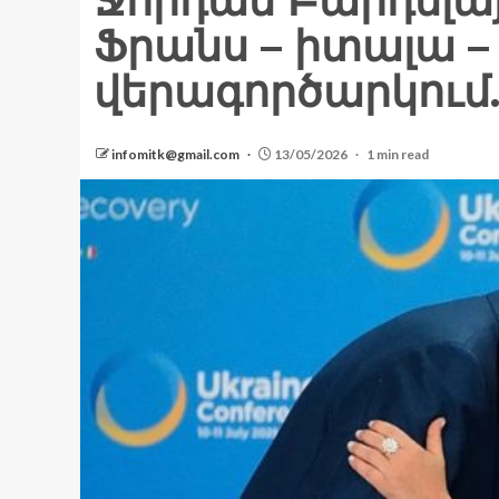
Ջորդան Բարդելայ
Ֆրանս – իտալա 
վերագործարկում.
infomitk@gmail.com
13/05/2026
1 min read