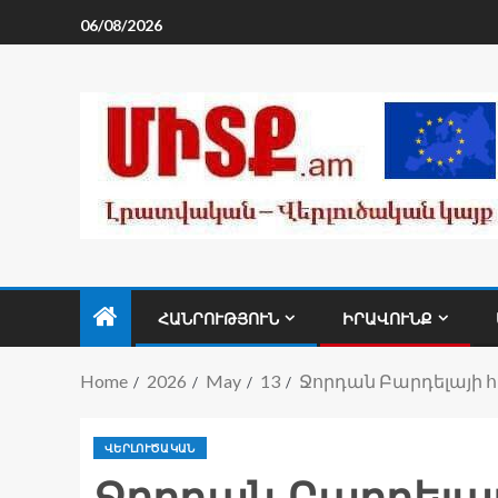
06/08/2026
ՀԱՆՐՈՒԹՅՈՒՆ
ԻՐԱՎՈՒՆՔ
Home
2026
May
13
Ջորդան Բարդելայի 
ՎԵՐԼՈՒԾԱԿԱՆ