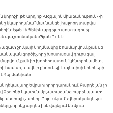
կորոշի, թե արդյոք «Ազգային միաբանություն»-ի
ենը կկարողանա՞ մասնակցել հաջորդ տարվա
ին։ Եթե Լե Պենին արգելվի առաջադրվել
ն պաշտոնական «Պլան Բ»-ն է։
լի ազատ շուկայի կողմնակից է համարվում, քան Լե
խանական գործիչ, որը խոստացավ դուրս գալ
ամարվում, քան իր խորհրդատուն՝ կենտրոնամետ,
մար, և ավելի ընդունելի է այնպիսի երկրների
 է Գերմանիան։
ան ղեկավարը Եվրախորհրդարանում, Բարդելան չի
լով Բեռլինի նկատմամբ չափազանց բարենպաստ:
անսիայի շահերը Բրյուսելում՝ «վերականգնելու
րը, որոնք արդեն իսկ վայելում են մյուս