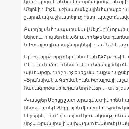
կառուցողական համագործակցության օրինա
Մելոնիի միջև աշխատանքային հարաբերութ
շարունակ աշխատելուց հետո պաշտոնավարե
Բարդելան հրապարակավ Մելոնիին որպես ոգե
ներսում հույսեր են աճում, որ եթե նա դա
և Իտալիայի առաջնորդների հետ՝ ԵՄ-ն աջ ո
Երեքշաբթի օրը գերմանական FAZ թերթին 
Բեռլինի և Հռոմի հետ ուժերի եռանկյունի ձև
այն հարցը, որի շուրջ երեք մայրաքաղաքնե
«Ֆրանսիան և Գերմանիան, Իտալիայի աջակց
համագործակցության նոր ձևեր», – ասել է ն
«Կանցլեր Մերցը շատ պրագմատիկորեն հա
հետ», – ասել է «Ազգային միաբանություն
Լեջերին, որը Բրյուսելում կուսակցության 
միջև Ֆրանսիայի նախագահ Էմանուել Մակր