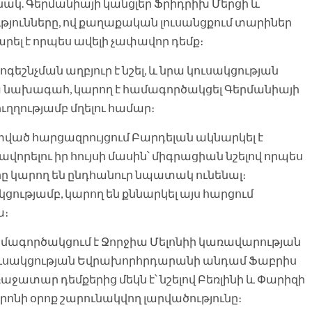
կ. Գերմանիայի կանցլեր Ֆրիդրիխ Մերցի և
յունները, ով քաղաքական լուսանցքում տարիներ
լ է որպես ավելի չափավոր դեմք։
շնչման աղբյուր է նշել, և նրա կուսակցության
ռնա նախագահ, կարող է համագործակցել Գերմանիայի
ւղղությամբ մղելու համար։
տված հարցազրույցում Բարդելան ակնարկել է
ավորելու իր հույսի մասին՝ միգրացիան նշելով որպես
րը կարող են ընդհանուր նպատակ ունենալ։
ությամբ, կարող են քննարկել այս հարցում
ա։
մագործակցում է Ջորջիա Մելոնիի կառավարության
» կուսակցության Եվրախորհրդարանի անդամ Ֆաբրիս
առաջատար դեմքերից մեկն է՝ նշելով Բեռլինի և Փարիզի
ոնի օրոք շարունակվող լարվածությունը։