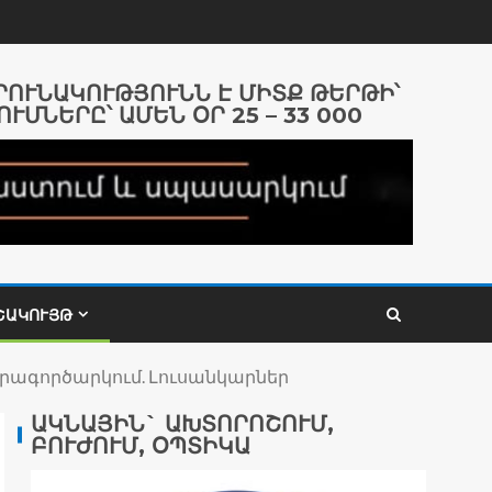
ԱՐՈՒՆԱԿՈՒԹՅՈՒՆՆ Է ՄԻՏՔ ԹԵՐԹԻ՝
ՈՒՄՆԵՐԸ՝ ԱՄԵՆ ՕՐ 25 – 33 000
ՇԱԿՈՒՅԹ
երագործարկում. Լուսանկարներ
ԱԿՆԱՅԻՆ` ԱԽՏՈՐՈՇՈՒՄ,
ԲՈՒԺՈՒՄ, ՕՊՏԻԿԱ