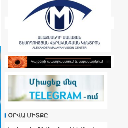
ՕՐՎԱ ՄԻՏՔԸ