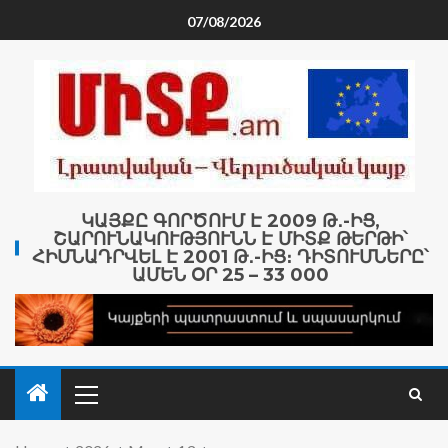
07/08/2026
ԿԱՅՔԸ ԳՈՐԾՈՒՄ Է 2009 Թ․-ԻՑ,
ՇԱՐՈՒՆԱԿՈՒԹՅՈՒՆՆ Է ՄԻՏՔ ԹԵՐԹԻ՝
ՀԻՄՆԱԴՐՎԵԼ Է 2001 Թ․-ԻՑ։ ԴԻՏՈՒՄՆԵՐԸ՝
ԱՄԵՆ ՕՐ 25 – 33 000