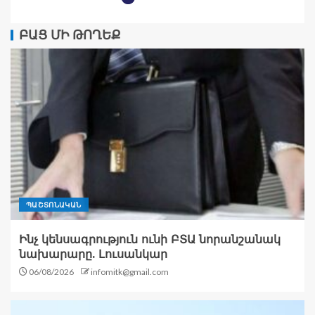
ԲԱՑ ՄԻ ԹՈՂԵՔ
ՊԱՇՏՈՆԱԿԱՆ
Ինչ կենսագրություն ունի ԲՏԱ նորանշանակ
նախարարը. Լուսանկար
06/08/2026
infomitk@gmail.com