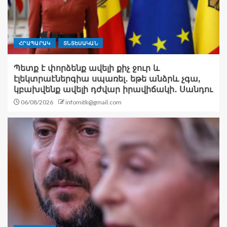
ՀՐԱՊԱՐԱԿ
ՏՆՏԵՍԱԿԱՆ
Պետք է փորձենք ավելի քիչ ջուր և
էլեկտրաէներգիա սպառել․ եթե անձրև չգա,
կբախվենք ավելի դժվար իրավիճակի․ Սանդու
06/08/2026
infomitk@gmail.com