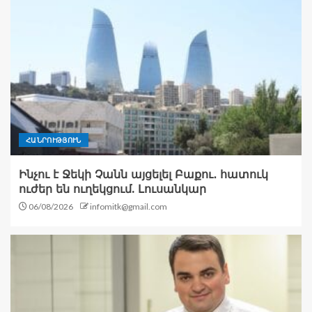
ՀԱՆՐՈՒԹՅՈՒՆ
Ինչու է Ջեկի Չանն այցելել Բաքու․ հատուկ
ուժեր են ուղեկցում. Լուսանկար
06/08/2026
infomitk@gmail.com