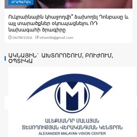
ՀՐԱՊԱՐԱԿ
Ուկրաինային կհաջողվի՞ ձախողել Դոնբասը և
այլ տարածքներ օկուպացնելու ՌԴ
նախագահի ծրագիրը
06/08/2026
infomitk@gmail.com
ԱԿՆԱՅԻՆ` ԱԽՏՈՐՈՇՈՒՄ, ԲՈՒԺՈՒՄ,
ՕՊՏԻԿԱ