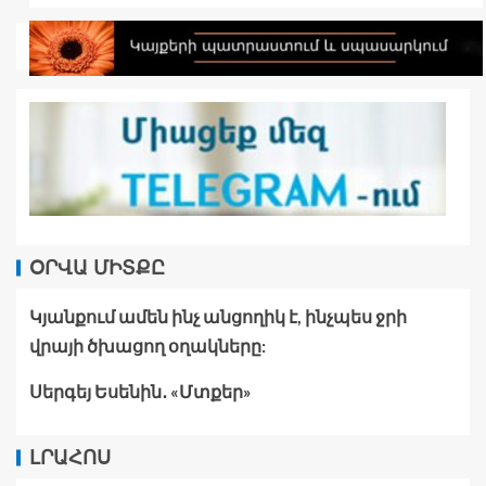
ՕՐՎԱ ՄԻՏՔԸ
Կյանքում ամեն ինչ անցողիկ է, ինչպես ջրի
վրայի ծխացող օղակները:
Սերգեյ Եսենին․ «Մտքեր»
ԼՐԱՀՈՍ