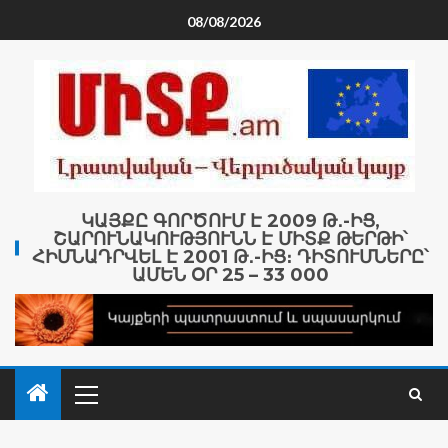
08/08/2026
ԿԱՅՔԸ ԳՈՐԾՈՒՄ Է 2009 Թ․-ԻՑ,
ՇԱՐՈՒՆԱԿՈՒԹՅՈՒՆՆ Է ՄԻՏՔ ԹԵՐԹԻ՝
ՀԻՄՆԱԴՐՎԵԼ Է 2001 Թ․-ԻՑ։ ԴԻՏՈՒՄՆԵՐԸ՝
ԱՄԵՆ ՕՐ 25 – 33 000