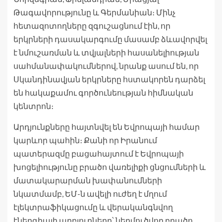
Թագավորությունը և Գերմանիան։ Մինչ
հետազոտողները զգուշացնում էին, որ
երկրների դասակարգումը մասամբ ձևավորվել
է նմուշառման և տվյալների հասանելիության
սահմանափակումներով, նրանք ասում են, որ
Սկանդինավյան երկրները հստակորեն դարձել
են հակաքամու գործունեության հիմնական
կենտրոն։
Արդյունքները հայտնվել են Եվրոպայի համար
կարևոր պահին։ Քանի որ Իրանում
պատերազմը բացահայտում է Եվրոպայի
խոցելիությունը բրածո վառելիքի ցնցումների և
մատակարարման խափանումների
նկատմամբ, ԵՄ-ն ավելի ուժեղ է մղում
էլեկտրաֆիկացումը և վերականգնվող
էներգիայի աղբյուրները՝ ներմուծվող բրածո