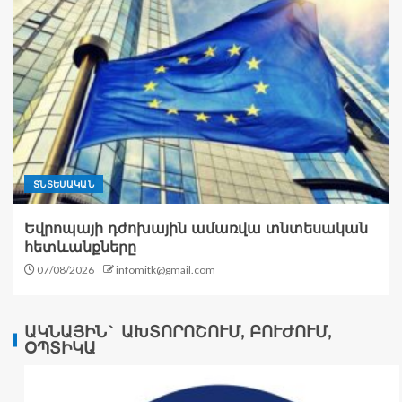
ՏՆՏԵՍԱԿԱՆ
Եվրոպայի դժոխային ամառվա տնտեսական
հետևանքները
07/08/2026
infomitk@gmail.com
ԱԿՆԱՅԻՆ` ԱԽՏՈՐՈՇՈՒՄ, ԲՈՒԺՈՒՄ,
ՕՊՏԻԿԱ