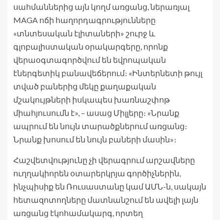
սահմաններից այն կողմ առցանց, ներառյալ
MAGA ոճի հաղորդագրությունները
«տնտեսական էլիտաների» շուրջ և
գլոբալիստական ​​օրակարգերը, որոնք
վերաօգտագործվում են եվրոպական
էներգետիկ բանավեճերում։ «Ինտերնետի թույլ
տված բաներից մեկը քաղաքական
մշակույթների իսկապես խառնաշփոթ
միահյուսումն է», – ասաց Միլլերը։ «Նրանք
ապրում են նույն տարածքներում առցանց։
Նրանք խոսում են նույն բաների մասին»։
Հաշվետվությունը չի վերագրում արշավները
ուղղակիորեն օտարերկրյա գործիչներին,
ինչպիսիք են Ռուսաստանը կամ ԱՄՆ-ն, սակայն
հետազոտողները մատնանշում են ավելի լայն
առցանց էկոհամակարգ, որտեղ