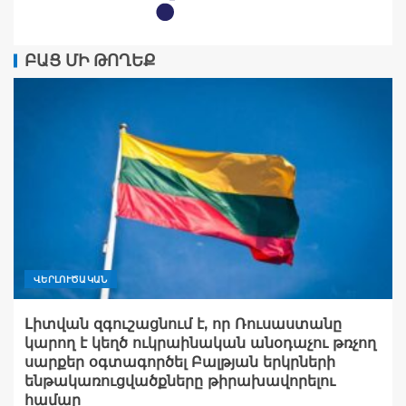
ԲԱՑ ՄԻ ԹՈՂԵՔ
ՎԵՐԼՈՒԾԱԿԱՆ
Լիտվան զգուշացնում է, որ Ռուսաստանը
կարող է կեղծ ուկրաինական անօդաչու թռչող
սարքեր օգտագործել Բալթյան երկրների
ենթակառուցվածքները թիրախավորելու
համար