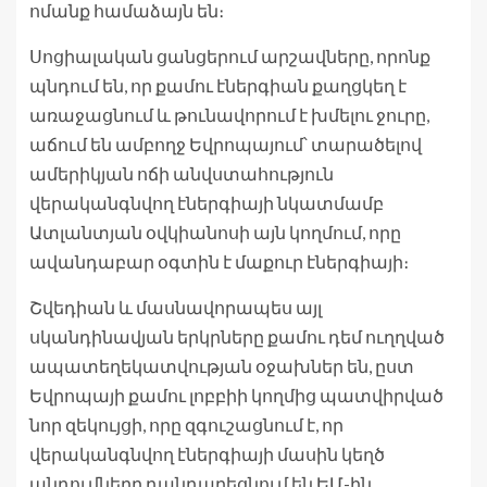
ոմանք համաձայն են։
Սոցիալական ցանցերում արշավները, որոնք
պնդում են, որ քամու էներգիան քաղցկեղ է
առաջացնում և թունավորում է խմելու ջուրը,
աճում են ամբողջ Եվրոպայում՝ տարածելով
ամերիկյան ոճի անվստահություն
վերականգնվող էներգիայի նկատմամբ
Ատլանտյան օվկիանոսի այն կողմում, որը
ավանդաբար օգտին է մաքուր էներգիայի։
Շվեդիան և մասնավորապես այլ
սկանդինավյան երկրները քամու դեմ ուղղված
ապատեղեկատվության օջախներ են, ըստ
Եվրոպայի քամու լոբբիի կողմից պատվիրված
նոր զեկույցի, որը զգուշացնում է, որ
վերականգնվող էներգիայի մասին կեղծ
պնդումները դանդաղեցնում են ԵՄ-ին