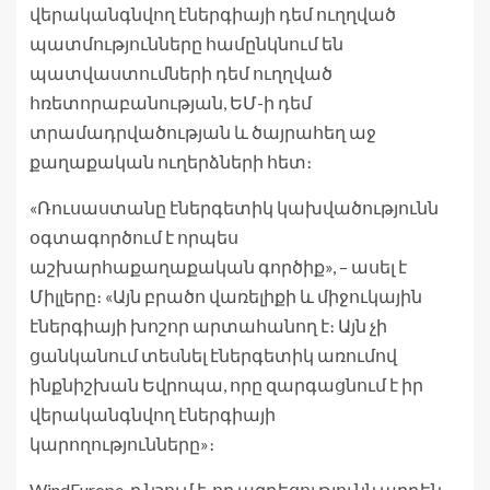
վերականգնվող էներգիայի դեմ ուղղված
պատմությունները համընկնում են
պատվաստումների դեմ ուղղված
հռետորաբանության, ԵՄ-ի դեմ
տրամադրվածության և ծայրահեղ աջ
քաղաքական ուղերձների հետ։
«Ռուսաստանը էներգետիկ կախվածությունն
օգտագործում է որպես
աշխարհաքաղաքական գործիք», – ասել է
Միլլերը։ «Այն բրածո վառելիքի և միջուկային
էներգիայի խոշոր արտահանող է։ Այն չի
ցանկանում տեսնել էներգետիկ առումով
ինքնիշխան Եվրոպա, որը զարգացնում է իր
վերականգնվող էներգիայի
կարողությունները»։
WindEurope-ը նշում է, որ ազդեցությունն արդեն