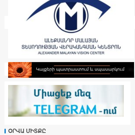
ՕՐՎԱ ՄԻՏՔԸ