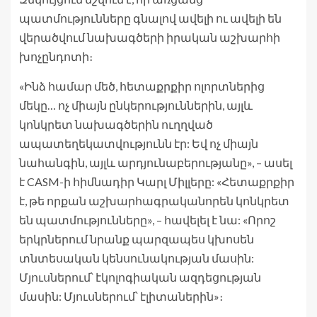
պատմությունները գնալով ավելի ու ավելի են
վերածվում նախագծերի իրական աշխարհի
խոչընդոտի։
«Ինձ համար մեծ, հետաքրքիր ոլորտներից
մեկը… ոչ միայն ընկերություններին, այլև
կոնկրետ նախագծերին ուղղված
ապատեղեկատվությունն էր: Եվ ոչ միայն
նահանգին, այլև արդյունաբերությանը», – ասել
է CASM-ի հիմնադիր Կարլ Միլլերը: «Հետաքրքիր
է, թե որքան աշխարհագրականորեն կոնկրետ
են պատմությունները», – հավելել է նա: «Որոշ
երկրներում նրանք պարզապես կխոսեն
տնտեսական կենսունակության մասին:
Մյուսներում՝ էկոլոգիական ազդեցության
մասին: Մյուսներում՝ էլիտաներին»։