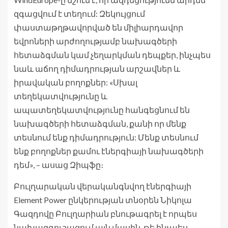
զգացվում է տեղում: Զեկույցում
փաստաթղթավորված են միլիարդավոր
եվրոների արժողությամբ նախագծերի
հետաձգման կամ չեղարկման դեպքեր, ինչպես
նաև աճող դիմադրության արշավներ և
իրավական բողոքներ: «Սխալ
տեղեկատվությունը և
ապատեղեկատվությունը հանգեցնում են
նախագծերի հետաձգման, քանի որ մենք
տեսնում ենք դիմադրություն: Մենք տեսնում
ենք բողոքներ քամու էներգիայի նախագծերի
դեմ», – ասաց Զիպֆը։
Բուլղարական վերականգնվող էներգիայի
Element Power ընկերության տնօրեն Նիկոլա
Գազդովը Բուլղարիան բնութագրել է որպես
նախազգուշացում այն ​​մասին, թե ինչպես