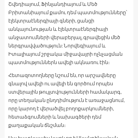
Շվեդիայում, Ֆինլանդիայում և Մեծ
Բրիտանիայում քամու դեմ պատմությունները՝
էլեկտրաէներգիայի գների, ցանցի
անկայունության և էլեկտրաէներգիայի
անջատումների վերաբերյալ, գրավեցին մեծ
ներգրավվածություն: Նորվեգիայում և
Իտալիայում շրջակա միջավայրի ոչնչացման
պատմություններն ավելի ակնառու էին։
Հետազոտողները նշում են, որ արշավները
գնալով ավելի ու ավելի են գործում որպես
ստվերային թույլտվությունների համակարգ,
որը տեղական ընդդիմություն է առաջացնում,
որը կարող է վերածվել բողոքարկումների,
հետաձգումների և նախագծերի դեմ
քաղաքական ճնշման։
Սա հատկապես կարևոր է Սկանդինավյան