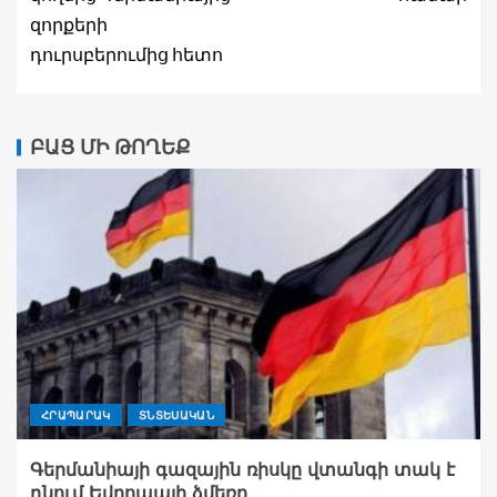
զորքերի
դուրսբերումից հետո
ԲԱՑ ՄԻ ԹՈՂԵՔ
ՀՐԱՊԱՐԱԿ
ՏՆՏԵՍԱԿԱՆ
Գերմանիայի գազային ռիսկը վտանգի տակ է
դնում Եվրոպայի ձմեռը