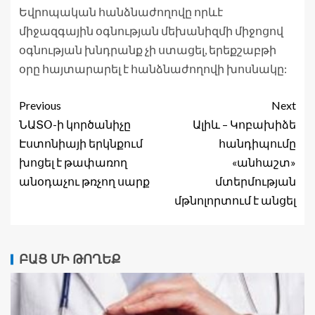
Եվրոպական հանձնաժողովը որևէ
միջազգային օգնության մեխանիզմի միջոցով
օգնության խնդրանք չի ստացել, երեքշաբթի
օրը հայտարարել է հանձնաժողովի խոսնակը:
Previous
Next
ՆԱՏՕ-ի կործանիչը
Ալիև – Կոբախիձե
Էստոնիայի երկնքում
հանդիպումը
խոցել է թափառող
«անհաշտ»
անօդաչու թռչող սարք
մտերմության
մթնոլորտում է անցել
ԲԱՑ ՄԻ ԹՈՂԵՔ