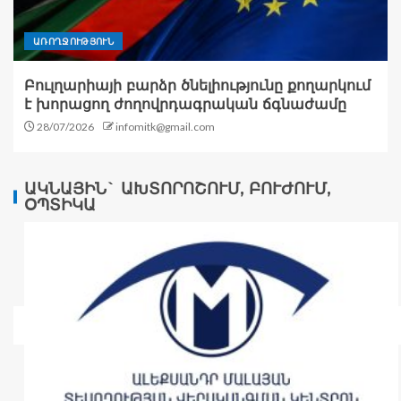
ԱՌՈՂՋՈՒԹՅՈՒՆ
Բուլղարիայի բարձր ծնելիությունը քողարկում
է խորացող ժողովրդագրական ճգնաժամը
28/07/2026
infomitk@gmail.com
ԱԿՆԱՅԻՆ` ԱԽՏՈՐՈՇՈՒՄ, ԲՈՒԺՈՒՄ,
ՕՊՏԻԿԱ