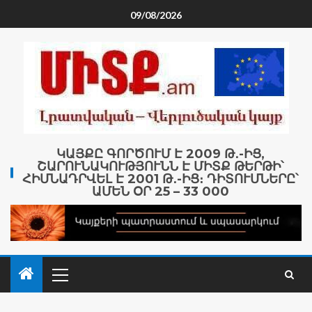
09/08/2026
ԿԱՅՔԸ ԳՈՐԾՈՒՄ Է 2009 Թ․-ԻՑ,
ՇԱՐՈՒՆԱԿՈՒԹՅՈՒՆՆ Է ՄԻՏՔ ԹԵՐԹԻ՝
ՀԻՄՆԱԴՐՎԵԼ Է 2001 Թ․-ԻՑ։ ԴԻՏՈՒՄՆԵՐԸ՝
ԱՄԵՆ ՕՐ 25 – 33 000