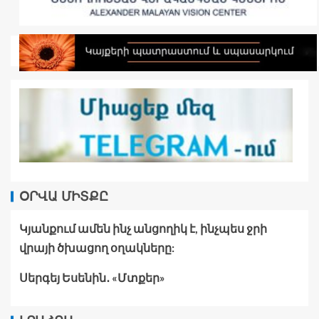
ՕՐՎԱ ՄԻՏՔԸ
Կյանքում ամեն ինչ անցողիկ է, ինչպես ջրի
վրայի ծխացող օղակները:
Սերգեյ Եսենին․ «Մտքեր»