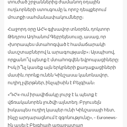
տուժած շրջաններից ժամանող օդային
ուղևորների ստուգումը և որոշ դեպքերում
մուտքի սահմանափակումները։
Հաջորդ օրը ԱՀԿ գլխավոր տնօրեն, դոկտոր
Թեդրոս Ադհանոմ Գեբրեյեսուսը, ասաց, որ
«խորապես մտահոգված է համաճարակի
մասշտաբներով և արագությամբ»։ Այսպիսով,
որքանո՞վ պետք է մտահոգվեն եվրոպացիները:
Իսկ ի՞նչ կասեք այն երկրների քաղաքացիների
մասին, որոնք ունեն Կինշասա կանոնավոր,
ուղիղ չվերթներ, ինչպիսին է Բելգիան։
«ԴՀԿ-ում իրավիճակը լուրջ է և պետք է
վճռականորեն լուծվի այնտեղ։ Բրյուսելն
իսկապես ուղիղ կապեր ունի Կինշասայի հետ,
ինչը արդարացնում է զգոնությունը», – Euronews-
ին ասել է Բելգիայի առաջատար