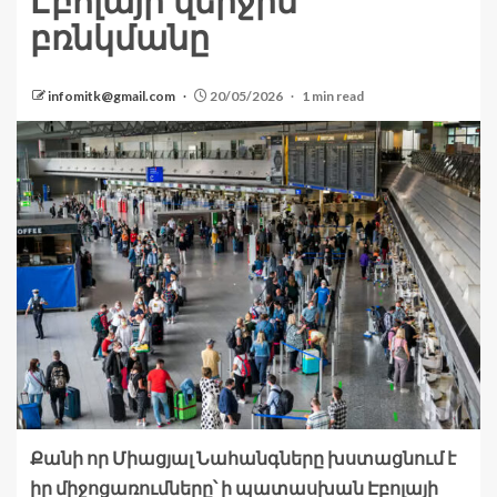
Էբոլայի վերջին
բռնկմանը
infomitk@gmail.com
20/05/2026
1 min read
Քանի որ Միացյալ Նահանգները խստացնում է
իր միջոցառումները՝ ի պատասխան Էբոլայի