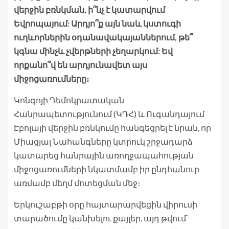
վերջին բռնկման, ի՞նչ է կատարվում
Եվրոպայում: Արդյո՞ք այն նաև կստուգի
ուղևորներին օդանավակայաններում, թե՞
կգնա մինչև չվերթների չեղարկում: Եվ
որքանո՞վ են արդյունավետ այս
միջոցառումները։
Կոնգոյի Դեմոկրատական ​​
Հանրապետությունում (ԿԴՀ) և Ուգանդայում
Էբոլայի վերջին բռնկումը հանգեցրել է նրան, որ
Միացյալ Նահանգները կտրուկ շրջադարձ
կատարեց հանրային առողջապահության
միջոցառումների նկատմամբ իր ընդհանուր
առմամբ մեղմ մոտեցման մեջ։
Երկուշաբթի օրը հայտարարվեցին վիրուսի
տարածումը կանխելու քայլեր, այդ թվում՝