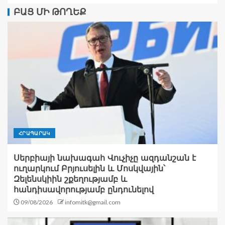
ԲԱՑ ՄԻ ԹՈՂԵՔ
ՀՐԱՊԱՐԱԿ
Սերբիայի նախագահ Վուչիչը ազդանշան է
ուղարկում Բրյուսելին և Մոսկվային՝
Զելենսկիին շքեղությամբ և
հանդիսավորությամբ ընդունելով
09/08/2026
infomitk@gmail.com