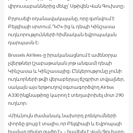
վիրուսաբաններից մեկը՝ Սթիվեն Վան Գուխտը։
Բրյուսելի օդանավակայանը, որը գտնվում է
Բելգիայի սրտում, ԴՀԿ-ից և դեպի Կինշասա
ուղևորությունների հիմնական եվրոպական
դարպասն է։
Brussels Airlines-ը իրականացնում է ամենօրյա
չվերթներ (շաբաթական յոթ անգամ) դեպի
Կինշասա և Կինշասայից։ Ընկերությունը չունի
ուղևորների թվի վերաբերյալ ճշգրիտ տվյալներ,
սակայն այս երթուղով օգտագործվող Airbus
A330 ինքնաթիռը կարող է տեղափոխել մոտ 290
ուղևոր։
«Միևնույն ժամանակ, նախորդ բռնկումների
փորձը ցույց է տալիս, որ Բելգիայի և Եվրոպայի
համար ռիսկը ցածր է», – հավելել է Վան Գուխտը։