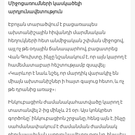
Միջոցառումների կասկածելի
արդյունավետություն
Էբոլան տարածվում է բացառապես
ախտանիշային հիվանդի մարմնական
հեղուկների հետ անմիջական շփման միջոցով,
այլ ոչ թե օդային ճանապարհով, բացատրեց
Վան Գուխտը, ինչը նշանակում է, որ այն կարող է
համեմատաբար հեշտությամբ զսպվել։
«Կարևոր է նաև նշել, որ մարդիկ վարակիչ են
միայն ախտանիշներ ի հայտ գալուց հետո, և ոչ
թե դրանից առաջ»։
Ինկուբացիոն ժամանակահատվածը կարող է
տատանվել 2-ից մինչև 21 օր։ Այս կոնկրետ
գործոնը՝ ինկուբացիոն շրջանը, հենց այն է, ինչը
սահմանափակում է ժամանման ժամանակ
ջերմաչափման արդյունավետությունը, ինչպես