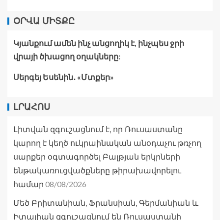
ՕՐՎԱ ՄԻՏՔԸ
Կյանքում ամեն ինչ անցողիկ է, ինչպես ջրի
վրայի ծխացող օղակները:
Սերգեյ Եսենին․ «Մտքեր»
ԼՐԱՀՈՍ
Լիտվան զգուշացնում է, որ Ռուսաստանը
կարող է կեղծ ուկրաինական անօդաչու թռչող
սարքեր օգտագործել Բալթյան երկրների
ենթակառուցվածքները թիրախավորելու
08/08/2026
համար
Մեծ Բրիտանիան, Ֆրանսիան, Գերմանիան և
Իտալիան զգուշացնում են Ռուսաստանի