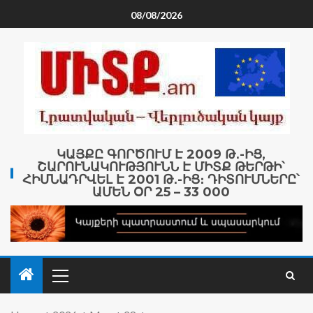
08/08/2026
ԿԱՅՔԸ ԳՈՐԾՈՒՄ Է 2009 Թ․-ԻՑ,
ՇԱՐՈՒՆԱԿՈՒԹՅՈՒՆՆ Է ՄԻՏՔ ԹԵՐԹԻ՝
ՀԻՄՆԱԴՐՎԵԼ Է 2001 Թ․-ԻՑ։ ԴԻՏՈՒՄՆԵՐԸ՝
ԱՄԵՆ ՕՐ 25 – 33 000