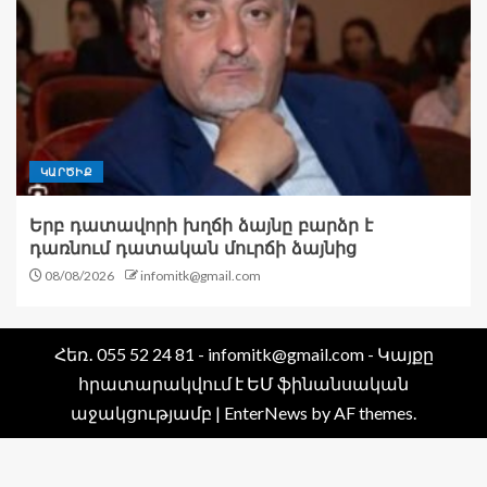
ԿԱՐԾԻՔ
Երբ դատավորի խղճի ձայնը բարձր է
դառնում դատական մուրճի ձայնից
08/08/2026
infomitk@gmail.com
Հեռ․ 055 52 24 81 - infomitk@gmail.com - Կայքը
հրատարակվում է ԵՄ ֆինանսական
աջակցությամբ
|
EnterNews
by AF themes.