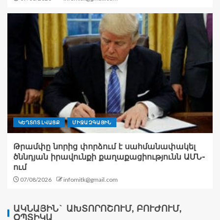
ԿԵՂՏՈՏ ԼՎԱՑՔ
ՄԻՋԱԶԳԱՅԻՆ
Թրամփը նորից փորձում է սահմանափակել
ծննդյան իրավունքի քաղաքացիությունն ԱՄՆ-
ում
07/08/2026
infomitk@gmail.com
ԱԿՆԱՅԻՆ` ԱԽՏՈՐՈՇՈՒՄ, ԲՈՒԺՈՒՄ,
ՕՊՏԻԿԱ