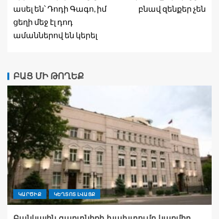
ասել են՝ Դոդի Գագո, իմ
բնավ զենքեր չեն
ցեղի մեջ էլ դոդ
ամաններով են կերել
ԲԱՑ ՄԻ ԹՈՂԵՔ
ԿԱՐԾԻՔ
ԿԵՂՏՈՏ ԼՎԱՑՔ
Բանկային գաղտնիքի խախտումը կարմիր