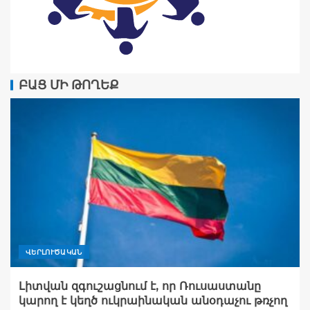
ԲԱՑ ՄԻ ԹՈՂԵՔ
ՎԵՐԼՈՒԾԱԿԱՆ
Լիտվան զգուշացնում է, որ Ռուսաստանը
կարող է կեղծ ուկրաինական անօդաչու թռչող