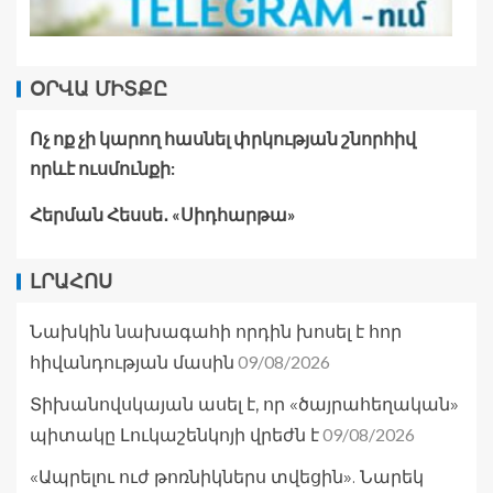
ՕՐՎԱ ՄԻՏՔԸ
Ոչ ոք չի կարող հասնել փրկության շնորհիվ
որևէ ուսմունքի:
Հերման Հեսսե․ «Սիդհարթա»
ԼՐԱՀՈՍ
Նախկին նախագահի որդին խոսել է հոր
09/08/2026
հիվանդության մասին
Տիխանովսկայան ասել է, որ «ծայրահեղական»
09/08/2026
պիտակը Լուկաշենկոյի վրեժն է
«Ապրելու ուժ թոռնիկներս տվեցին». Նարեկ