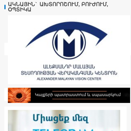
ԱԿՆԱՅԻՆ` ԱԽՏՈՐՈՇՈՒՄ, ԲՈՒԺՈՒՄ,
ՕՊՏԻԿԱ