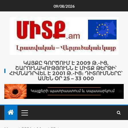
09/08/2026
ԿԱՅՔԸ ԳՈՐԾՈՒՄ Է 2009 Թ․-ԻՑ,
ՇԱՐՈՒՆԱԿՈՒԹՅՈՒՆՆ Է ՄԻՏՔ ԹԵՐԹԻ՝
ՀԻՄՆԱԴՐՎԵԼ Է 2001 Թ․-ԻՑ։ ԴԻՏՈՒՄՆԵՐԸ՝
ԱՄԵՆ ՕՐ 25 – 33 000