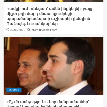
Կամքի ուժ ունեցար՝ ամեն ինչ կեղնի, բայց
միշտ բդի մարդ մնաս․ գյումրեցի
պարածանրամարտի աշխարհի չեմպիոն
Ռաֆայել․ Լուսանկարներ
09/08/2026
infomitk@gmail.com
ՄԱՄՈՒԼ
«Ոչ մի առնչություն»․ նոր մանրամասներ՝
Արգամ Աբրահամյանի սկանդալային