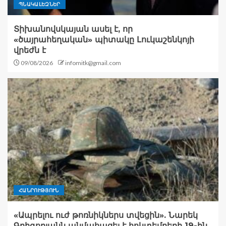
ՊՆԱԿԱԼԵԶՆԵՐ
Տիխանովսկայան ասել է, որ
«ծայրահեղական» պիտակը Լուկաշենկոյի
վրեժն է
09/08/2026
infomitk@gmail.com
ՀԱՆՐՈՒԹՅՈՒՆ
«Ապրելու ուժ թոռնիկներս տվեցին». Նարեկ
Գրիգորյանն անմահացել է հոկտեմբերի 19-ին