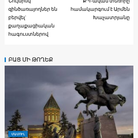
Նույնիսկ
ՔՊ-ական տեռորը
զինծառայողներ են
համակարգում է Արմեն
բերվել`
Խաչատրյանը
քաղաքացիական
հագուստներով
ԲԱՑ ՄԻ ԹՈՂԵՔ
ՄԱՄՈՒԼ