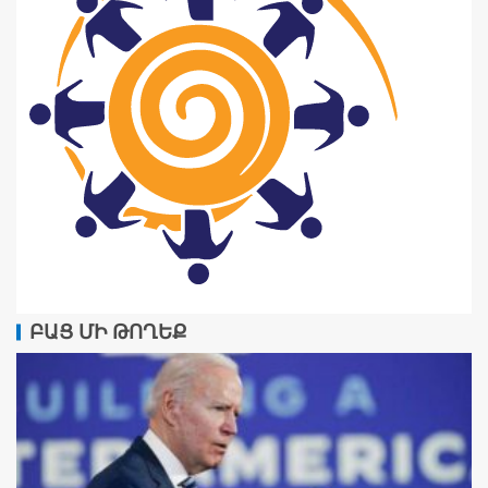
ԲԱՑ ՄԻ ԹՈՂԵՔ