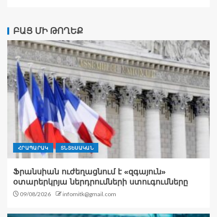
ԲԱՑ ՄԻ ԹՈՂԵՔ
ՀՐԱՊԱՐԱԿ
ՏՆՏԵՍԱԿԱՆ
Ֆրանսիան ուժեղացնում է «զգայուն»
օտարերկրյա ներդրումների ստուգումները
09/08/2026
infomitk@gmail.com