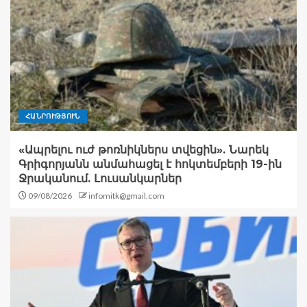
ՀԱՆՐՈՒԹՅՈՒՆ
«Ապրելու ուժ թոռնիկներս տվեցին». Նարեկ
Գրիգորյանն անմահացել է հոկտեմբերի 19-ին
Ջրականում. Լուսանկարներ
09/08/2026
infomitk@gmail.com