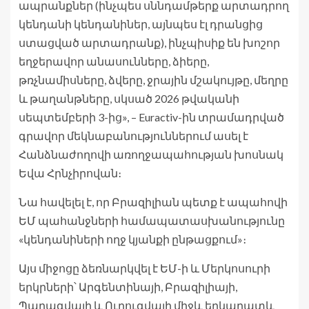
ապրանքներ (ինչպես սննդամթերք արտադրող
կենդանի կենդանիներ, այնպես էլ դրանցից
ստացված արտադրանք), ինչպիսիք են խոշոր
եղջերավոր անասունները, ձիերը,
թռչնամիսները, ձվերը, ջրային մշակույթը, մեղրը
և թաղանթները, սկսած 2026 թվականի
սեպտեմբերի 3-ից», – Euractiv-ին տրամադրված
գրավոր մեկնաբանություններում ասել է
Հանձնաժողովի առողջապահության խոսնակ
Եվա Հրնչիրովան։
Նա հավելել է, որ Բրազիլիան պետք է ապահովի
ԵՄ պահանջների համապատասխանությունը
«կենդանիների ողջ կյանքի ընթացքում»։
Այս միջոցը ձեռնարկվել է ԵՄ-ի և Մերկոսուրի
երկրների՝ Արգենտինայի, Բրազիլիայի,
Պարագվայի և Ուրուգվայի միջև երկարատև