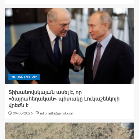
ՊՆԱԿԱԼԵԶՆԵՐ
Տիխանովսկայան ասել է, որ
«ծայրահեղական» պիտակը Լուկաշենկոյի
վրեժն է
09/08/2026
infomitk@gmail.com