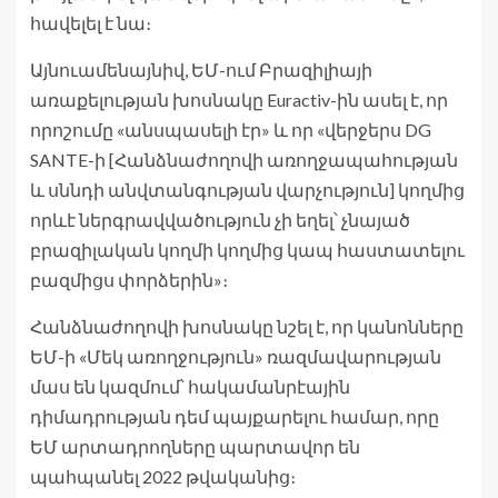
հավելել է նա։
Այնուամենայնիվ, ԵՄ-ում Բրազիլիայի
առաքելության խոսնակը Euractiv-ին ասել է, որ
որոշումը «անսպասելի էր» և որ «վերջերս DG
SANTE-ի [Հանձնաժողովի առողջապահության
և սննդի անվտանգության վարչություն] կողմից
որևէ ներգրավվածություն չի եղել՝ չնայած
բրազիլական կողմի կողմից կապ հաստատելու
բազմիցս փորձերին»։
Հանձնաժողովի խոսնակը նշել է, որ կանոնները
ԵՄ-ի «Մեկ առողջություն» ռազմավարության
մաս են կազմում՝ հակամանրէային
դիմադրության դեմ պայքարելու համար, որը
ԵՄ արտադրողները պարտավոր են
պահպանել 2022 թվականից։