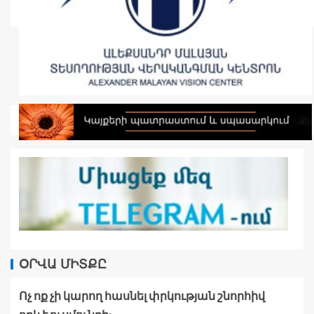
ՕՐՎԱ ՄԻՏՔԸ
Ոչ ոք չի կարող հասնել փրկության շնորհիվ