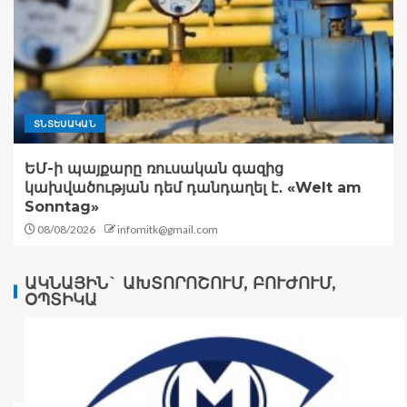
ՏՆՏԵՍԱԿԱՆ
ԵՄ-ի պայքարը ռուսական գազից
կախվածության դեմ դանդաղել է․ «Welt am
Sonntag»
08/08/2026
infomitk@gmail.com
ԱԿՆԱՅԻՆ` ԱԽՏՈՐՈՇՈՒՄ, ԲՈՒԺՈՒՄ,
ՕՊՏԻԿԱ