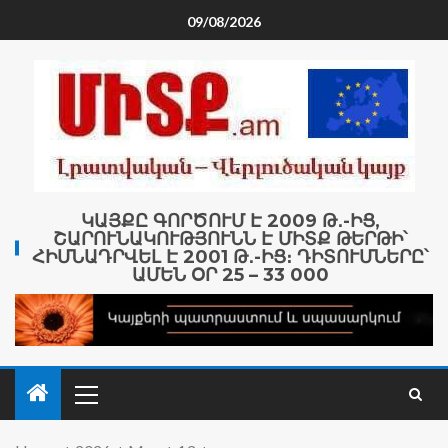
09/08/2026
ԿԱՅՔԸ ԳՈՐԾՈՒՄ Է 2009 Թ․-ԻՑ,
ՇԱՐՈՒՆԱԿՈՒԹՅՈՒՆՆ Է ՄԻՏՔ ԹԵՐԹԻ՝
ՀԻՄՆԱԴՐՎԵԼ Է 2001 Թ․-ԻՑ։ ԴԻՏՈՒՄՆԵՐԸ՝
ԱՄԵՆ ՕՐ 25 – 33 000