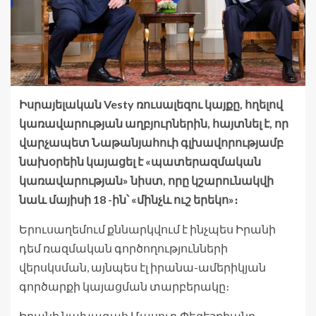
Իսրայելական Vesty ռուսալեզու կայքը, հղելով
կառավարության աղբյուրներին, հայտնել է, որ
վարչապետ Նաթանյահուի գլխավորությամբ
նախօրեին կայացել է «պատերազմական
կառավարության» նիստ, որը կշարունակվի
նաև մայիսի 18 -ին՝ «մինչև ուշ երեկո»։
Երուսաղեմում քննարկվում է ինչպես Իրանի
դեմ ռազմական գործողությունների
վերսկսման, այնպես էլ իրանա-ամերիկյան
գործարքի կայացման տարբերակը։
Իրանի նախագահ Մասուդ Փեզեշքիանը