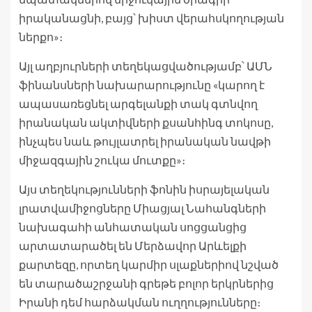
իրականացնի, բայց՝ խիստ վերահսկողության
ներքո»։
Այլ աղբյուրների տեղեկացվածությամբ՝ ԱՄՆ
ֆինանսների նախարարությունը «կարող է
ապասառեցնել արգելանքի տակ գտնվող
իրանական ակտիվների քսանհինգ տոկոսը,
ինչպես նաև թույլատրել իրանական նավթի
միջազգային շուկա մուտքը»։
Այս տեղեկությունների ֆոնին իսրայելական
լրատվամիջոցները Միացյալ Նահանգների
նախագահի անհատական սոցցանցից
արտատարածել են Մերձավոր Արևելքի
քարտեզը, որտեղ կարմիր սլաքներիով նշված
են տարածաշրջանի գրեթե բոլոր երկրներից
Իրանի դեմ հարձակման ուղղությունները։