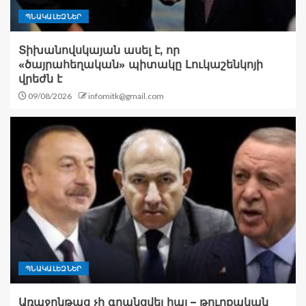
ՊՆԱԿԱԼԵԶՆԵՐ
Տիխանովսկայան ասել է, որ
«ծայրահեղական» պիտակը Լուկաշենկոյի
վրեժն է
09/08/2026
infomitk@gmail.com
ՊՆԱԿԱԼԵԶՆԵՐ
Առաջընթաց չի գրանցվել հայ – թուրքական