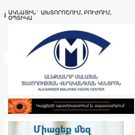
ԱԿՆԱՅԻՆ` ԱԽՏՈՐՈՇՈՒՄ, ԲՈՒԺՈՒՄ,
ՕՊՏԻԿԱ