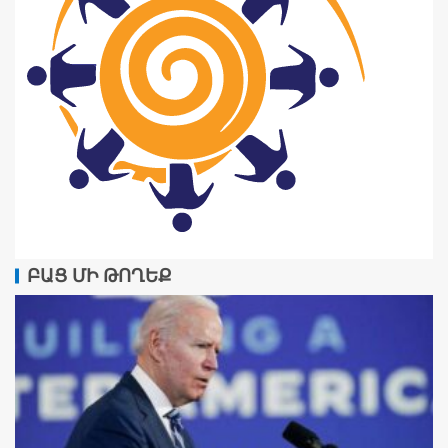
ԲԱՑ ՄԻ ԹՈՂԵՔ