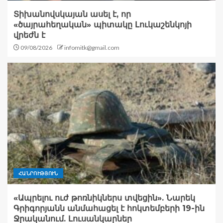
Տիխանովսկայան ասել է, որ
«ծայրահեղական» պիտակը Լուկաշենկոյի
վրեժն է
09/08/2026
infomitk@gmail.com
ՀԱՆՐՈՒԹՅՈՒՆ
«Ապրելու ուժ թոռնիկներս տվեցին». Նարեկ
Գրիգորյանն անմահացել է հոկտեմբերի 19-ին
Ջրականում. Լուսանկարներ