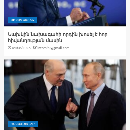
ՄԻՋԱԶԳԱՅԻՆ
Նախկին նախագահի որդին խոսել է հոր
հիվանդության մասին
09/08/2026
infomitk@gmail.com
ՊՆԱԿԱԼԵԶՆԵՐ