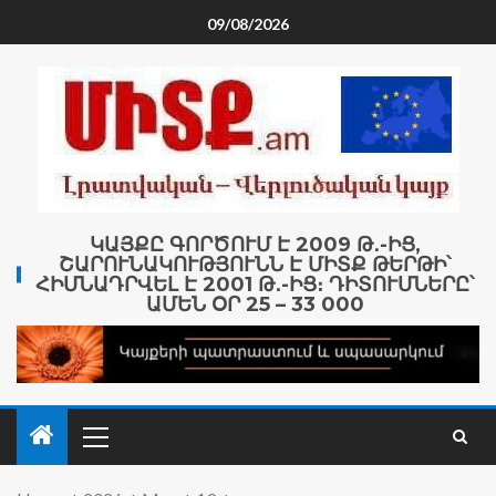
09/08/2026
ԿԱՅՔԸ ԳՈՐԾՈՒՄ Է 2009 Թ․-ԻՑ,
ՇԱՐՈՒՆԱԿՈՒԹՅՈՒՆՆ Է ՄԻՏՔ ԹԵՐԹԻ՝
ՀԻՄՆԱԴՐՎԵԼ Է 2001 Թ․-ԻՑ։ ԴԻՏՈՒՄՆԵՐԸ՝
ԱՄԵՆ ՕՐ 25 – 33 000