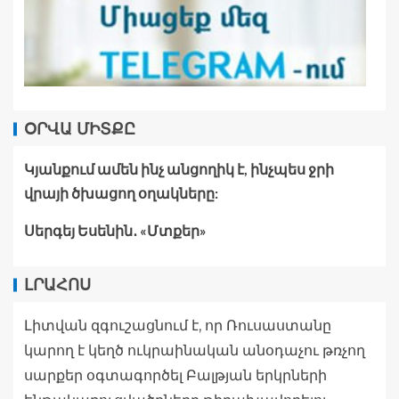
ՕՐՎԱ ՄԻՏՔԸ
Կյանքում ամեն ինչ անցողիկ է, ինչպես ջրի
վրայի ծխացող օղակները:
Սերգեյ Եսենին․ «Մտքեր»
ԼՐԱՀՈՍ
Լիտվան զգուշացնում է, որ Ռուսաստանը
կարող է կեղծ ուկրաինական անօդաչու թռչող
սարքեր օգտագործել Բալթյան երկրների