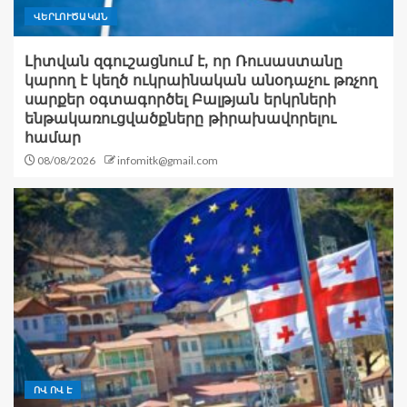
ՎԵՐԼՈՒԾԱԿԱՆ
Լիտվան զգուշացնում է, որ Ռուսաստանը
կարող է կեղծ ուկրաինական անօդաչու թռչող
սարքեր օգտագործել Բալթյան երկրների
ենթակառուցվածքները թիրախավորելու
համար
08/08/2026
infomitk@gmail.com
ՈՎ ՈՎ Է