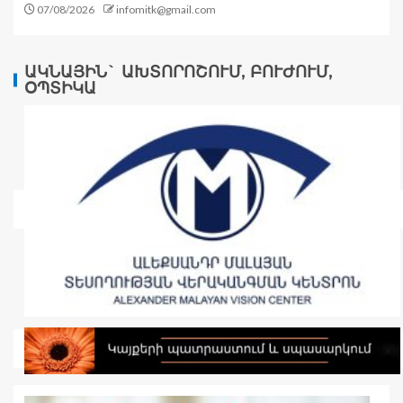
07/08/2026
infomitk@gmail.com
ԱԿՆԱՅԻՆ` ԱԽՏՈՐՈՇՈՒՄ, ԲՈՒԺՈՒՄ,
ՕՊՏԻԿԱ