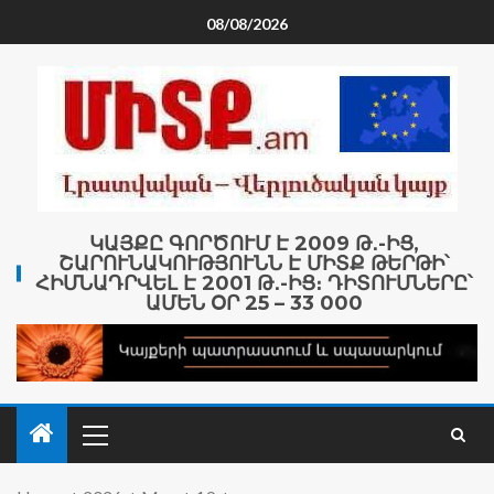
08/08/2026
ԿԱՅՔԸ ԳՈՐԾՈՒՄ Է 2009 Թ․-ԻՑ,
ՇԱՐՈՒՆԱԿՈՒԹՅՈՒՆՆ Է ՄԻՏՔ ԹԵՐԹԻ՝
ՀԻՄՆԱԴՐՎԵԼ Է 2001 Թ․-ԻՑ։ ԴԻՏՈՒՄՆԵՐԸ՝
ԱՄԵՆ ՕՐ 25 – 33 000