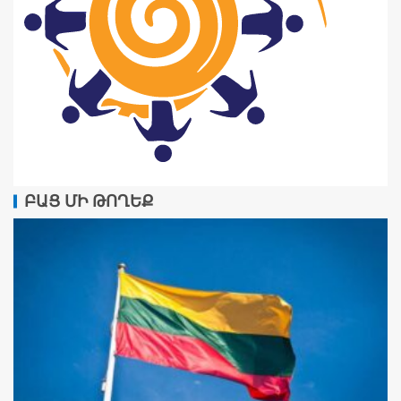
ԲԱՑ ՄԻ ԹՈՂԵՔ