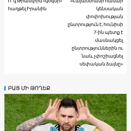
Ո՞վ Թրամփին «կօգնի»
«Հայաստանի համար
հաղթել Իրանին
կենսական
փոփոխության
ընտրություն է, հունիսի
7-ին պետք է
մասնակցել
ընտրություններին ու
նաև չփոշիացնել
սեփական ձայնը»
ԲԱՑ ՄԻ ԹՈՂԵՔ