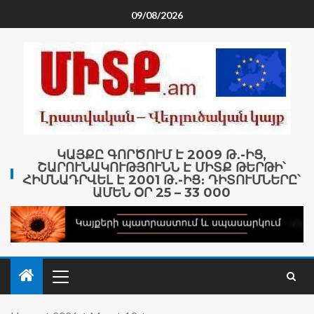
09/08/2026
ԿԱՅՔԸ ԳՈՐԾՈՒՄ Է 2009 Թ․-ԻՑ,
ՇԱՐՈՒՆԱԿՈՒԹՅՈՒՆՆ Է ՄԻՏՔ ԹԵՐԹԻ՝
ՀԻՄՆԱԴՐՎԵԼ Է 2001 Թ․-ԻՑ։ ԴԻՏՈՒՄՆԵՐԸ՝
ԱՄԵՆ ՕՐ 25 – 33 000