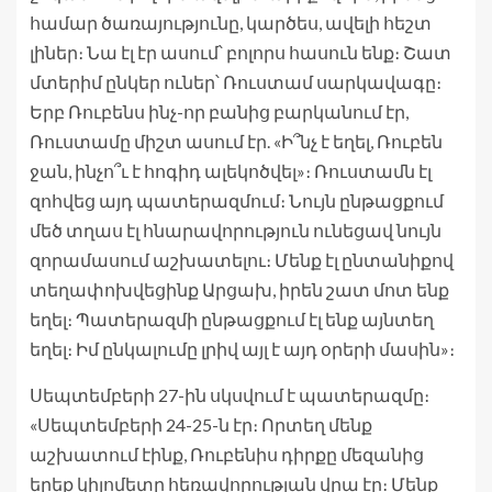
համար ծառայությունը, կարծես, ավելի հեշտ
լիներ։ Նա էլ էր ասում՝ բոլորս հասուն ենք։ Շատ
մտերիմ ընկեր ուներ՝ Ռուստամ սարկավագը։
Երբ Ռուբենս ինչ-որ բանից բարկանում էր,
Ռուստամը միշտ ասում էր. «Ի՞նչ է եղել, Ռուբեն
ջան, ինչո՞ւ է հոգիդ ալեկոծվել»։ Ռուստամն էլ
զոհվեց այդ պատերազմում։ Նույն ընթացքում
մեծ տղաս էլ հնարավորություն ունեցավ նույն
զորամասում աշխատելու։ Մենք էլ ընտանիքով
տեղափոխվեցինք Արցախ, իրեն շատ մոտ ենք
եղել։ Պատերազմի ընթացքում էլ ենք այնտեղ
եղել։ Իմ ընկալումը լրիվ այլ է այդ օրերի մասին»։
Սեպտեմբերի 27-ին սկսվում է պատերազմը։
«Սեպտեմբերի 24-25-ն էր։ Որտեղ մենք
աշխատում էինք, Ռուբենիս դիրքը մեզանից
երեք կիլոմետր հեռավորության վրա էր։ Մենք