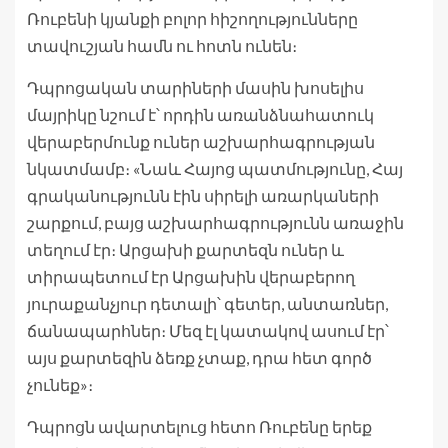
Ռուբենի կյանքի բոլոր հիշողությունները
տավուշյան համն ու հոտն ունեն։
Դպրոցական տարիների մասին խոսելիս
մայրիկը նշում է՝ որդին առանձնահատուկ
վերաբերմունք ուներ աշխարհագրության
նկատմամբ։ «Նաև Հայոց պատմությունը, Հայ
գրականությունն էին սիրելի առարկաների
շարքում, բայց աշխարհագրությունն առաջին
տեղում էր։ Արցախի քարտեզն ուներ և
տիրապետում էր Արցախին վերաբերող
յուրաքանչյուր դետալի՝ գետեր, անտառներ,
ճանապարհներ։ Մեզ էլ կատակով ասում էր՝
այս քարտեզին ձեռք չտաք, դրա հետ գործ
չունեք»։
Դպրոցն ավարտելուց հետո Ռուբենը երեք