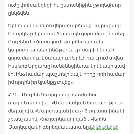
ուժը փոխանցեցի իմ ընտանիքին, չթողեցի, որ
ընկճվեն։
Երկու ամիս հետո վերադարձանք Ղարաբաղ։
Իհարկե, չվերադարձանք այն զորամաս, որտեղ
Ռուբենս էր ծառայում։ Կարծես այդպես
կարոտս առնեի, ինձ թվում էր՝ սարի հետևի
զորամասում է ծառայում։ Երևի դա էլ ուժ տվեց։
Իսկ երբ Արցախը հանձնեցին, դա կրկնակի ցավ
էր։ Ինձ համար պաշտելի է այն հողը, որի համար
իմ որդին իր կյանքը տվեց»։
Հ. Գ. – Ռուբեն Գևորգյանը հետմահու
պարգևատրվել է «Մարտական ծառայություն»
մեդալով և «Մարտական խաչ» 2-րդ աստիճանի
շքանշանով։ Հուղարկավորված է Վերին
Ծաղկավանի գերեզմանատանը։