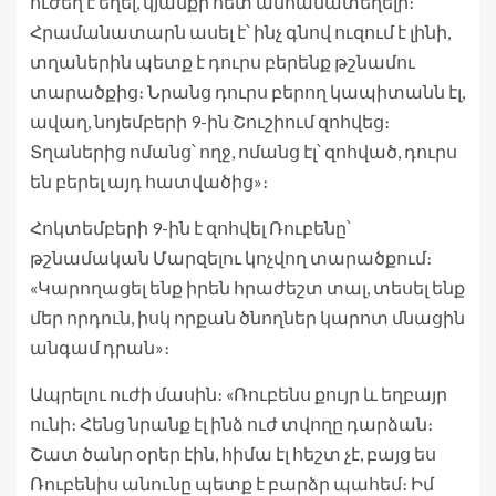
ուժեղ է եղել, կյանքի հետ անհամատեղելի։
Հրամանատարն ասել է՝ ինչ գնով ուզում է լինի,
տղաներին պետք է դուրս բերենք թշնամու
տարածքից։ Նրանց դուրս բերող կապիտանն էլ,
ավաղ, նոյեմբերի 9-ին Շուշիում զոհվեց։
Տղաներից ոմանց՝ ողջ, ոմանց էլ՝ զոհված, դուրս
են բերել այդ հատվածից»։
Հոկտեմբերի 9-ին է զոհվել Ռուբենը՝
թշնամական Մարզելու կոչվող տարածքում։
«Կարողացել ենք իրեն հրաժեշտ տալ, տեսել ենք
մեր որդուն, իսկ որքան ծնողներ կարոտ մնացին
անգամ դրան»։
Ապրելու ուժի մասին։ «Ռուբենս քույր և եղբայր
ունի։ Հենց նրանք էլ ինձ ուժ տվողը դարձան։
Շատ ծանր օրեր էին, հիմա էլ հեշտ չէ, բայց ես
Ռուբենիս անունը պետք է բարձր պահեմ։ Իմ