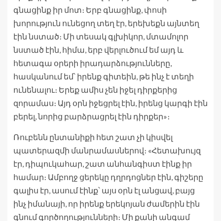
գնացինք իր մոտ։ Երբ գնացինք, փոսի
խորություն ունեցող տեղ էր, երեխեքն այնտեղ
էին նստած։ Մի տեսակ գլխիկոր, մտամոլոր
նստած էին, հիմա, երբ վերլուծում եմ այդ և
հետագա օրերի իրադարձությունները,
հասկանում եմ՝ իրենք գիտեին, թե ինչ է տեղի
ունենալու։ Երեք ամիս չեն իջել դիրքերից
զորամաս։ Այդ օրն իջեցրել էին, իրենց կարգի էին
բերել, նորից բարձրացրել էին դիրքեր»։
Ռուբենն ընտանիքի հետ շատ չի կիսվել
պատերազմի մանրամասներով։ «Հետախույզ
էր, դիպուկահար, շատ անհանգիստ էինք իր
համար։ Ամբողջ ցերեկը դղրդոցներ էին, գիշերը
գալիս էր, ասում էինք՝ այս օրն էլ անցավ, բայց
ինչ իմանայի, որ իրենք երեկոյան ժամերին էին
գնում գործողությունների։ Մի քանի անգամ