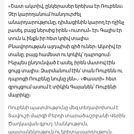
«Շատ ակտիվ, ընկերասեր երեխա էր Ռուբենս։
Չէր կարողանում հանդուրժել
անարդարությունը, դիմացինին կարող էր ոչինչ
չասել, բայց ներսից իրեն «ուտում» էր։ Գալիս էր
տուն և ինքն իր հետ կռիվ տալիս։
Բնավորության այդպիսի գիծ ուներ։ Ակտիվ էր
տանը, բայց համեստ ու կոկիկ՝ դպրոցում։
Ինչպես ընդունված է ասել, իրեն մատով էին
ցույց տալիս։ Զարմանում էին՝ տան Ռուբենն ու
դպրոցի Ռուբենը նույնը չեն»,- «Փաստի» հետ
զրույցում ասում է տիկին Գայանեն՝ Ռուբենի
մայրիկը։
Ռուբենի պատմությունը մեզ տեղափոխում է
Տավուշի մարզի Բերդի տարածաշրջանի Վերին
Ծաղկավան գյուղ։ Մանկություն,
պատանեկություն ու երիտասարդություն.