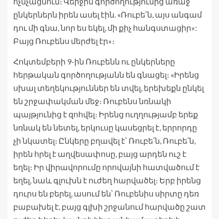
ոչնչացնում։ Վերջին գործողությունից առաջ
ընկերներն իրեն ասել էին. «Ռուբե՛ն, այս անգամ
դու մի գնա, նոր ես եկել, մի քիչ հանգստացիր»:
Բայց Ռուբենս մերժել էր»։
Հոկտեմբերի 9-ին Ռուբենն ու ընկերները
հերթական գործողությանն են գնացել։ «Իրենց
սխալ տեղեկություններ են տվել, երեխեքն ընկել
են շրջափակման մեջ։ Ռուբենս նռնակի
պայթյունից է զոհվել։ Իրենց ուղղությամբ երեք
նռնակ են նետել, երկուսը կասեցրել է, երրորդը
չի նկատել։ Ընկերը բղավել է՝ Ռուբե՛ն, Ռուբե՛ն,
իրեն հրել է աղվեսափոսը, բայց արդեն ուշ է
եղել։ Իր վիրավորումը որովայնի հատվածում է
եղել, նաև գլուխն է ուժեղ հարվածել։ Երբ իրենց
դուրս են բերել, ասում են՝ Ռուբենիս սիրտը դեռ
բաբախել է, բայց գլխի շրջանում հարվածը շատ