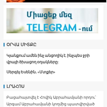
ՕՐՎԱ ՄԻՏՔԸ
Կյանքում ամեն ինչ անցողիկ է, ինչպես ջրի
վրայի ծխացող օղակները:
Սերգեյ Եսենին․ «Մտքեր»
ԼՐԱՀՈՍ
Բացահայտվել է Հովիկ Աբրահամյանի որդու՝
Արգամ Աբրահամյանի կողմից պատվիրված