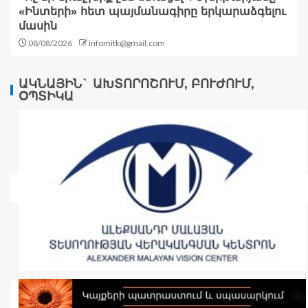
«Ինտերի» հետ պայմանագիրը երկարաձգելու
մասին
08/08/2026
infomitk@gmail.com
ԱԿՆԱՅԻՆ` ԱԽՏՈՐՈՇՈՒՄ, ԲՈՒԺՈՒՄ,
ՕՊՏԻԿԱ