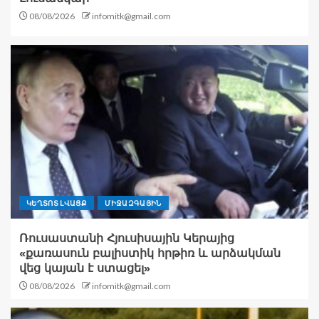
08/08/2026
infomitk@gmail.com
ԿԵՂՏՈՏ ԼՎԱՑՔ
ՄԻՋԱԶԳԱՅԻՆ
Ռուսաստանի Հյուսիսային Կերայից
«քառասուն բալիստիկ հրթիռ և արձակման
վեց կայան է ստացել»
08/08/2026
infomitk@gmail.com