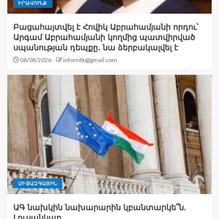
ԻՐԱՎՈՒՆՔ
Բացահայտվել է Հովիկ Աբրահամյանի որդու՝
Արգամ Աբրահամյանի կողմից պատվիրված
սպանության դեպքը․ նա ձերբակալվել է
08/08/2026
infomitk@gmail.com
ՄԻՋԱԶԳԱՅԻՆ
ԱԳ նախկին նախարարին կբանտարկե՞ն.
Լուսանկար