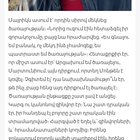
Մայրիկն ասում է՝ որդին սիրով մեկնեց
ծառայության։ «Նորից ուզում էին հետաձգել իր
զորակոչումը, բայց նա հրաժարվեց. «Ես գնալու
եմ բանակ, ոչ մեկդ ինձ չհամոզեք, ես
պատրաստ եմ ծառայության»։ Հետաքրքիր էր,
որ միշտ ասում էր՝ Արցախում եմ ծառայելու,
Մարտունիում, այն դիրքում, որտեղ Մոնթեն է
կռվել։ Չգիտեմ էլ՝ դա նախախնամությո՞ւն էր,
թե ինչ, բայց հենց այդ դիրքում էլ ծառայել է։
Ծառայության ընթացքը շատ լավ է անցել։
Կարգ ու կանոնով զինվոր էր։ Նա շատ դրական
էր, իր հանդեպ էլ բոլորը շատ դրական էին
տրամադրված։ Հարգված է եղել և՛ զինվորների,
և՛ հրամանատարների կողմից։ Իրենց
ջոկատում բոլորն ավելի տարիքով էին, իրենց