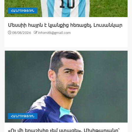
ՀԱՆՐՈՒԹՅՈՒՆ
Մեսսիի հայրն է կյանքից հեռացել. Լուսանկար
08/08/2026
infomitk@gmail.com
ՀԱՆՐՈՒԹՅՈՒՆ
«Ոչ մի երաշխիք չեմ ստացել». Մխիթարյանը՝