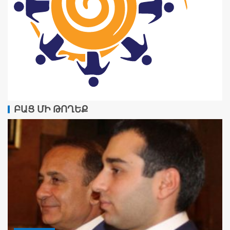
ԲԱՑ ՄԻ ԹՈՂԵՔ