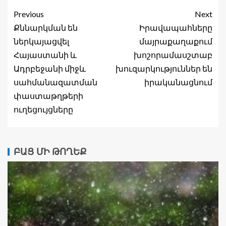
Previous
Next
Քննարկման են
Իրավապահները
ներկայացվել
մայրաքաղաքում
Հայաստանի և
խոշորամասշտաբ
Ադրբեջանի միջև
խուզարկություններ են
սահմանազատման
իրականացնում
փաստաթղթերի
ուղեցույցները
ԲԱՑ ՄԻ ԹՈՂԵՔ