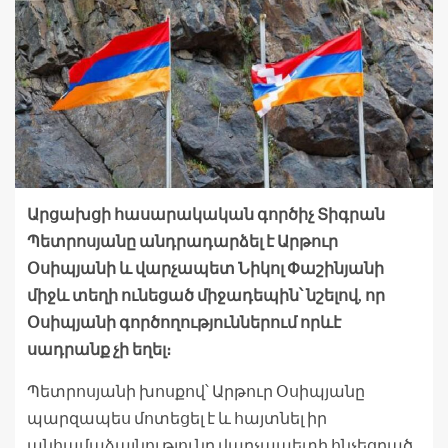
Արցախցի հասարակական գործիչ Տիգրան
Պետրոսյանը անդրադարձել է Արթուր
Օսիպյանի և վարչապետ Նիկոլ Փաշինյանի
միջև տեղի ունեցած միջադեպին՝ նշելով, որ
Օսիպյանի գործողություններում որևէ
սադրանք չի եղել։
Պետրոսյանի խոսքով՝ Արթուր Օսիպյանը
պարզապես մոտեցել է և հայտնել իր
անհամաձայնությունը վարչապետի հնչեցրած