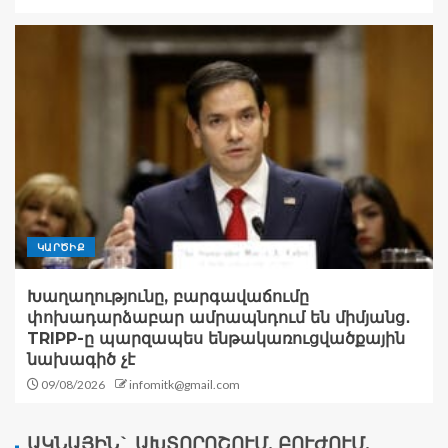
ԿԱՐԾԻՔ
Խաղաղությունը, բարգավաճումը
փոխադարձաբար ամրապնդում են միմյանց․
TRIPP-ը պարզապես ենթակառուցվածքային
նախագիծ չէ
09/08/2026
infomitk@gmail.com
ԱԿՆԱՅԻՆ` ԱԽՏՈՐՈՇՈՒՄ, ԲՈՒԺՈՒՄ,