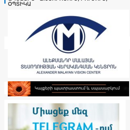
ՕՊՏԻԿԱ