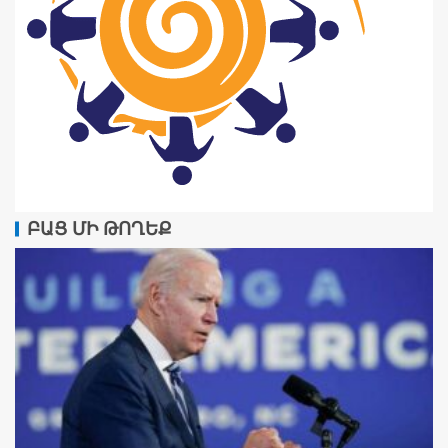
ԲԱՑ ՄԻ ԹՈՂԵՔ