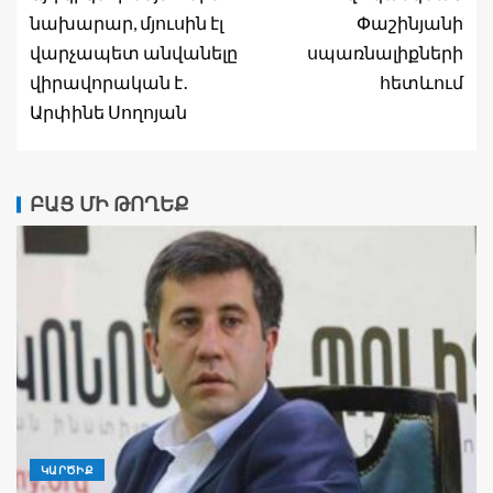
նախարար, մյուսին էլ
Փաշինյանի
վարչապետ անվանելը
սպառնալիքների
վիրավորական է․
հետևում
Արփինե Սողոյան
ԲԱՑ ՄԻ ԹՈՂԵՔ
ԿԱՐԾԻՔ