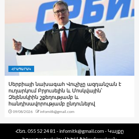
ՀՐԱՊԱՐԱԿ
Սերբիայի նախագահ Վուչիչը ազդանշան է
ուղարկում Բրյուսելին և Մոսկվային՝
Զելենսկիին շքեղությամբ և
հանդիսավորությամբ ընդունելով
09/08/2026
infomitk@gmail.com
Հեռ․ 055 52 24 81 - infomitk@gmail.com - Կայքը