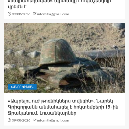
«ծայրահեղական» պիտակը Լուկաշենկոյի
վրեժն է
09/08/2026
infomitk@gmail.com
ՀԱՆՐՈՒԹՅՈՒՆ
«Ապրելու ուժ թոռնիկներս տվեցին». Նարեկ
Գրիգորյանն անմահացել է հոկտեմբերի 19-ին
Ջրականում. Լուսանկարներ
09/08/2026
infomitk@gmail.com