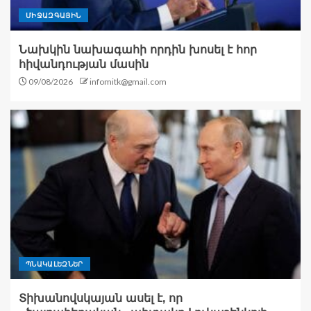
ՄԻՋԱԶԳԱՅԻՆ
Նախկին նախագահի որդին խոսել է հոր
հիվանդության մասին
09/08/2026
infomitk@gmail.com
ՊՆԱԿԱԼԵԶՆԵՐ
Տիխանովսկայան ասել է, որ