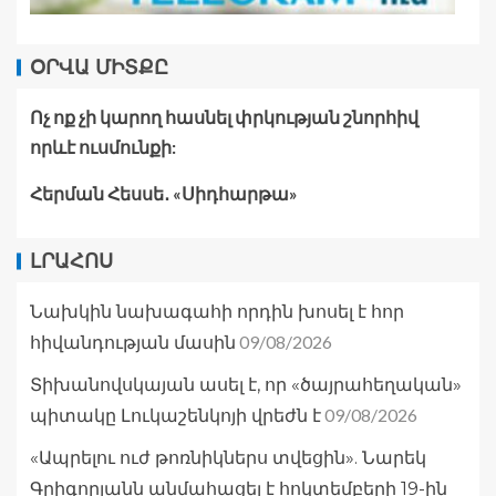
ՕՐՎԱ ՄԻՏՔԸ
Ոչ ոք չի կարող հասնել փրկության շնորհիվ
որևէ ուսմունքի:
Հերման Հեսսե․ «Սիդհարթա»
ԼՐԱՀՈՍ
Նախկին նախագահի որդին խոսել է հոր
09/08/2026
հիվանդության մասին
Տիխանովսկայան ասել է, որ «ծայրահեղական»
09/08/2026
պիտակը Լուկաշենկոյի վրեժն է
«Ապրելու ուժ թոռնիկներս տվեցին». Նարեկ
Գրիգորյանն անմահացել է հոկտեմբերի 19-ին