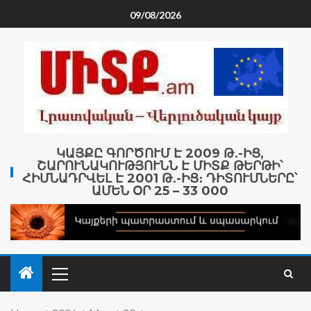
09/08/2026
ԿԱՅՔԸ ԳՈՐԾՈՒՄ Է 2009 Թ․-ԻՑ,
ՇԱՐՈՒՆԱԿՈՒԹՅՈՒՆՆ Է ՄԻՏՔ ԹԵՐԹԻ՝
ՀԻՄՆԱԴՐՎԵԼ Է 2001 Թ․-ԻՑ։ ԴԻՏՈՒՄՆԵՐԸ՝
ԱՄԵՆ ՕՐ 25 – 33 000