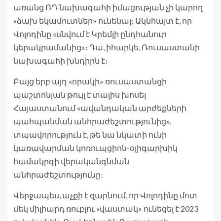
առանց ՌԴ նախագահի իմացության չի կարող
«ձախ եկամուտներ» ունենալ։ Ակնհայտ է, որ
Վոլոդինը «սնվում է Կրեմլի ընդհանուր
կերակրամանից»։ Դա, իհարկե, Ռուսաստանի
նախագահի խնդիրն է։
Բայց երբ այդ «որակի» ռուսաստանցի
պաշտոնյան թույլ է տալիս խոսել
Հայաստանում «ավանդական արժեքների
պահպանման անհրաժեշտությունից»,
տպավորություն է, թե նա նկատի ունի
կառավարման կոռուպցիոն-օլիգարխիկ
համակրգի վերականգնման
անհրաժեշտությունը։
Վերջապես, աչքի է զարնում, որ Վոլոդինը մոտ
մեկ միլիարդ ռուբլու «վաստակ» ունեցել է 2023