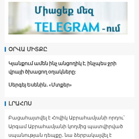
ՕՐՎԱ ՄԻՏՔԸ
Կյանքում ամեն ինչ անցողիկ է, ինչպես ջրի
վրայի ծխացող օղակները:
Սերգեյ Եսենին․ «Մտքեր»
ԼՐԱՀՈՍ
Բացահայտվել է Հովիկ Աբրահամյանի որդու՝
Արգամ Աբրահամյանի կողմից պատվիրված
սպանության դեպքը․ նա ձերբակալվել է