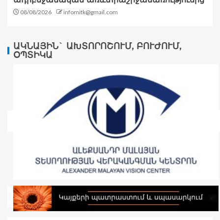
08/08/2026
infomitk@gmail.com
ԱԿՆԱՅԻՆ` ԱԽՏՈՐՈՇՈՒՄ, ԲՈՒԺՈՒՄ,
ՕՊՏԻԿԱ