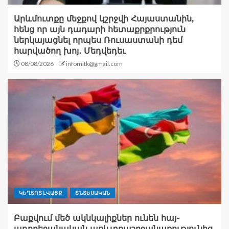
Արևմուտքը մեջքով կշրջվի Հայաստանին,
հենց որ այն դադարի հետաքրքրություն
ներկայացնել որպես Ռուսաստանի դեմ
հարվածող խոյ․ Մեդվեդեւ
08/08/2026
infomitk@gmail.com
ԿԵՂՏՈՏ ԼՎԱՑՔ
ՏՆՏԵՍԱԿԱՆ
Բաքվում մեծ ակնկալիքներ ունեն հայ-
ադրբեջանական առևտրաշրջանառությունից