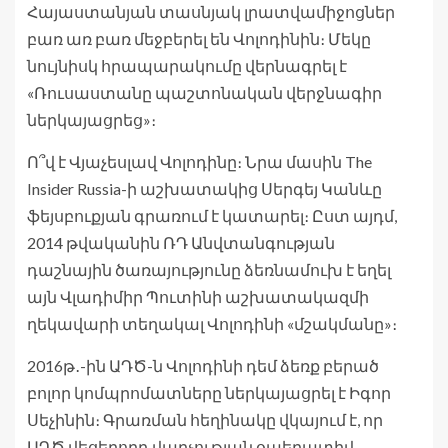
Հայաստանյան տասնյակ լրատվամիջոցներ
բառ առ բառ մեջբերել են Վոլոդինին։ Մեկը
նույնիսկ հրապարակումը վերնագրել է
«Ռուսաստանը պաշտոնական վերջնագիր
ներկայացրեց»։
Ո՞վ է Վյաչեսլավ Վոլոդինը։ Նրա մասին The
Insider Russia-ի աշխատակից Սերգեյ Կանևը
ֆեյսբուքյան գրառում է կատարել։ Ըստ այդմ,
2014 թվականին ՌԴ Անվտանգության
դաշնային ծառայությունը ձեռնամուխ է եղել
այն Վլադիմիր Պուտինի աշխատակազմի
ղեկավարի տեղակալ Վոլոդինի «մշակմանը»։
2016թ․-ին ԱԴԾ-ն Վոլոդինի դեմ ձեռք բերած
բոլոր կոմպրոմատները ներկայացրել է Իգոր
Սեչինին։ Գրառման հեղինակը վկայում է, որ
ԱԴԾ վեցերորդ վարչության օպերատիվ