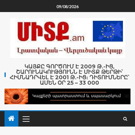
09/08/2026
ԿԱՅՔԸ ԳՈՐԾՈՒՄ Է 2009 Թ․-ԻՑ,
ՇԱՐՈՒՆԱԿՈՒԹՅՈՒՆՆ Է ՄԻՏՔ ԹԵՐԹԻ՝
ՀԻՄՆԱԴՐՎԵԼ Է 2001 Թ․-ԻՑ։ ԴԻՏՈՒՄՆԵՐԸ՝
ԱՄԵՆ ՕՐ 25 – 33 000