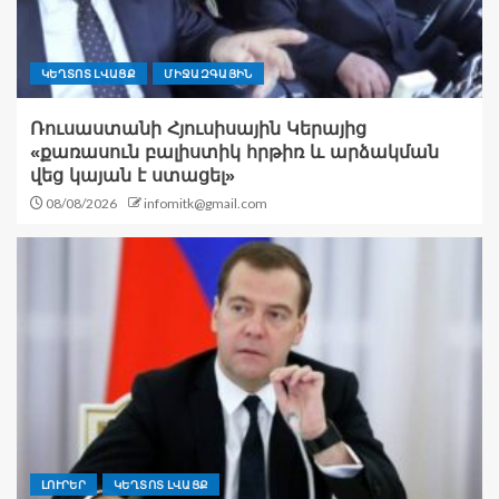
ԿԵՂՏՈՏ ԼՎԱՑՔ
ՄԻՋԱԶԳԱՅԻՆ
Ռուսաստանի Հյուսիսային Կերայից
«քառասուն բալիստիկ հրթիռ և արձակման
վեց կայան է ստացել»
08/08/2026
infomitk@gmail.com
ԼՈՒՐԵՐ
ԿԵՂՏՈՏ ԼՎԱՑՔ