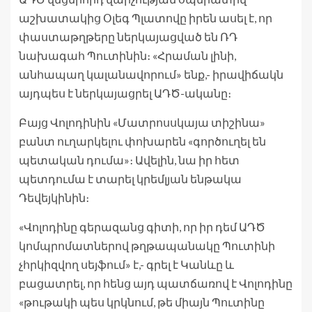
աշխատակից Օլեգ Պլատովը իրեն ասել է, որ
փաստաթղթերը ներկայացված են ՌԴ
նախագահ Պուտինին։ «Հրաման լինի,
անհապաղ կալանավորում» ենք,- իրավիճակն
այդպես է ներկայացրել ԱԴԾ-ականը։
Բայց Վոլոդինին «Մատրոսսկայա տիշինա»
բանտ ուղարկելու փոխարեն «գործուղել են
պետական դումա»։ Ավելին, նա իր հետ
պետդումա է տարել կրեմլյան ենթակա
Դեվեյկինին։
«Վոլոդինը գերազանց գիտի, որ իր դեմ ԱԴԾ
կոմպրոմատներով թղթապանակը Պուտինի
չհրկիզվող սեյֆում» է,- գրել է Կանևը և
բացատրել, որ հենց այդ պատճառով է Վոլոդինը
«թութակի պես կրկնում, թե միայն Պուտինը