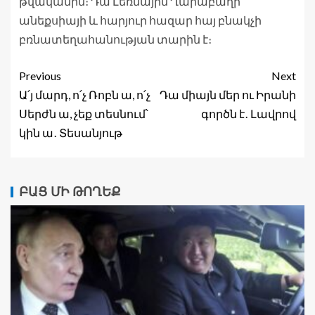
թվականին։ Դա Լեռնային Ղարաբաղի
անեքսիայի և հարյուր հազար հայ բնակչի
բռնատեղահանության տարին է։
Previous
Next
Ա՛յ մարդ, ո՛չ Ռոբն ա, ո՛չ
Դա միայն մեր ու Իրանի
Սերժն ա, չեք տեսնում՝
գործն է․ Լավրով
կին ա․ Տեսանյութ
ԲԱՑ ՄԻ ԹՈՂԵՔ