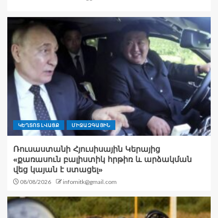
ԿԵՂՏՈՏ ԼՎԱՑՔ
ՄԻՋԱԶԳԱՅԻՆ
Ռուսաստանի Հյուսիսային Կերայից
«քառասուն բալիստիկ հրթիռ և արձակման
վեց կայան է ստացել»
08/08/2026
infomitk@gmail.com