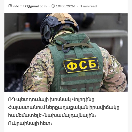
infomitk@gmail.com
19/05/2026
1 min read
ՌԴ պետդումայի խոսնակ Վոլոդինը
Հայաստանում ներքաղաքական իրավիճակը
համեմատել է «նախամայդայնային»
Ուկրաինայի հետ։